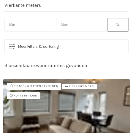
Vierkante meters
Meer Filters & sortering
4 beschikbare woonruimtes gevonden
So
vo
⏱️ 3 DAGEN GELEDEN GEVONDEN
🛌 2 SLAAPKAMERS
⏱️ KORTE PERIODE