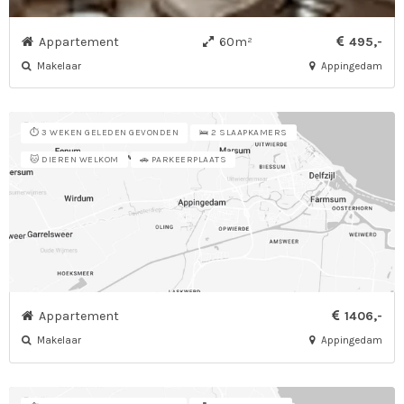
Appartement
60m²
495,-
Makelaar
Appingedam
⏱️ 3 WEKEN GELEDEN GEVONDEN
🛌 2 SLAAPKAMERS
🐱 DIEREN WELKOM
🚗 PARKEERPLAATS
Appartement
1406,-
Makelaar
Appingedam