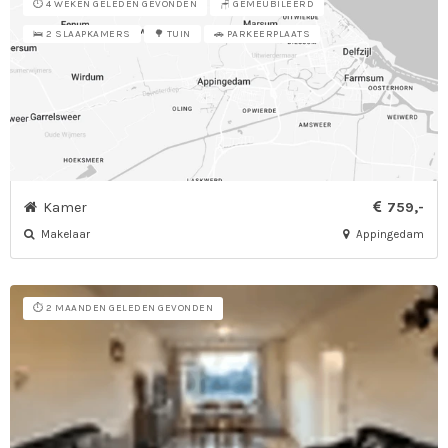
⏱️ 4 WEKEN GELEDEN GEVONDEN
🪑 GEMEUBILEERD
🛌 2 SLAAPKAMERS
🌳 TUIN
🚗 PARKEERPLAATS
Kamer
759,-
Makelaar
Appingedam
⏱️ 2 MAANDEN GELEDEN GEVONDEN