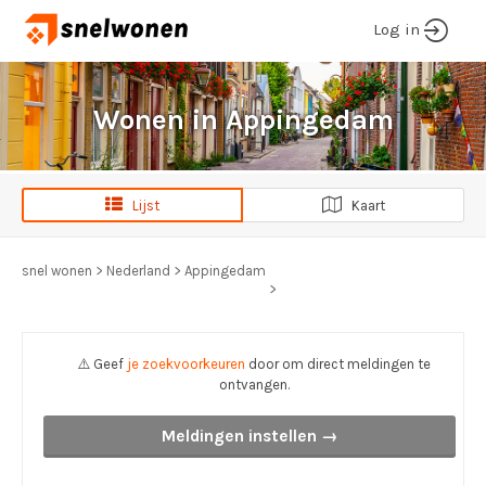
Log in
Wonen in Appingedam
Lijst
Kaart
snel wonen
>
Nederland
>
Appingedam
>
⚠️ Geef
je zoekvoorkeuren
door om direct meldingen te
ontvangen.
Meldingen instellen →