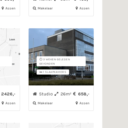
Assen
Makelaar
Assen
⏱️ 3 WEKEN GELEDEN
GEVONDEN
🛌 1 SLAAPKAMERS
2426,-
Studio
26m²
658,-
Assen
Makelaar
Assen