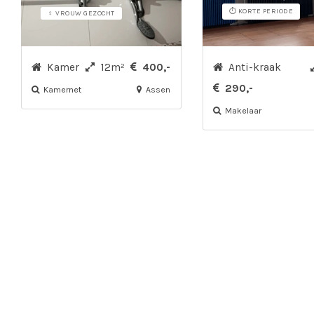
⏱️ KORTE PERIODE
♀ VROUW GEZOCHT
Kamer
12m²
400,-
Anti-kraak
290,-
Kamernet
Assen
Makelaar