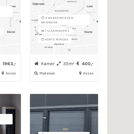
⏱️ 3 WEKEN GELEDEN
GEVONDEN
🛌 1 SLAAPKAMERS
D
⏱️ KORTE PERIODE
1963,-
Kamer
35m²
400,-
Assen
Makelaar
Assen