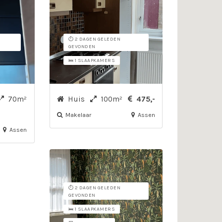
⏱️ 2 DAGEN GELEDEN
GEVONDEN
🛌 1 SLAAPKAMERS
70m²
Huis
100m²
475,-
Makelaar
Assen
Assen
⏱️ 2 DAGEN GELEDEN
GEVONDEN
🛌 1 SLAAPKAMERS