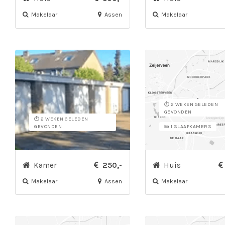
Makelaar
Assen
Makelaar
⏱️ 2 WEKEN GELEDEN
GEVONDEN
⏱️ 2 WEKEN GELEDEN
GEVONDEN
🛌 1 SLAAPKAMERS
Kamer
250,-
Huis
Makelaar
Assen
Makelaar