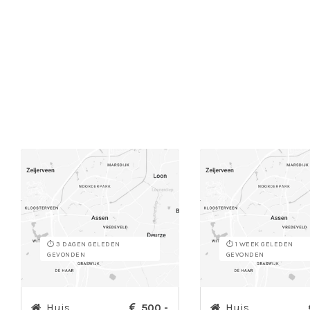
⏱️ 3 DAGEN GELEDEN
⏱️ 1 WEEK GELEDEN
GEVONDEN
GEVONDEN
Huis
500,-
Huis