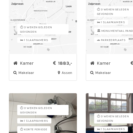
⏱️ 3 WEKEN GELEDEN
GEVONDEN
🛌 1 SLAAPKAMERS
⏱️ 3 WEKEN GELEDEN
🏛️ MONUMENTAAL PAN
GEVONDEN
🛌 1 SLAAPKAMERS
🚗 PARKEERPLAATS
Kamer
1883,-
Kamer
Makelaar
Assen
Makelaar
⏱️ 3 WEKEN GELEDEN
GEVONDEN
⏱️ 3 WEKEN GELEDEN
🛌 1 SLAAPKAMERS
GEVONDEN
🛌 1 SLAAPKAMERS
⏱️ KORTE PERIODE