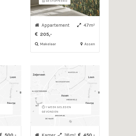
🪟 GESTOFFEERD
Appartement
47m²
205,-
Makelaar
Assen
⏱️ 1 WEEK GELEDEN
GEVONDEN
500,-
Kamer
38m²
450,-