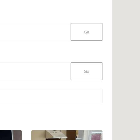
Sorteer
volgens: