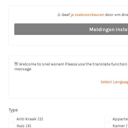
⚠️ Geef
je zoekvoorkeuren
door om dire
Meldingen inste
👋
Welcome to snel wonen! Please use the translate function t
message
Select Langua
Type
Anti-kraak
(3)
Appart
Huis
(4)
Kamer /