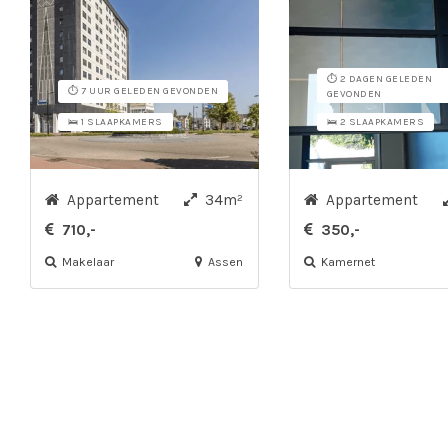
⏱️ 2 DAGEN GELEDEN
⏱️ 7 UUR GELEDEN GEVONDEN
GEVONDEN
🛌 1 SLAAPKAMERS
🛌 2 SLAAPKAMERS
Appartement
34m²
Appartement
710,-
350,-
Makelaar
Assen
Kamernet