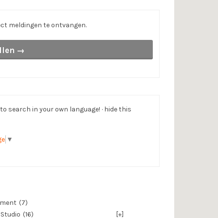
ct meldingen te ontvangen.
llen →
o search in your own language! · hide this
ge
▼
ement
(7)
 Studio
(16)
[+]