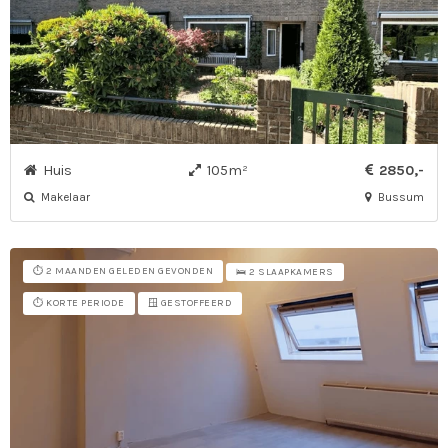
Huis
105m²
2850,-
Makelaar
Bussum
⏱️ 2 MAANDEN GELEDEN GEVONDEN
🛌 2 SLAAPKAMERS
⏱️ KORTE PERIODE
🪟 GESTOFFEERD