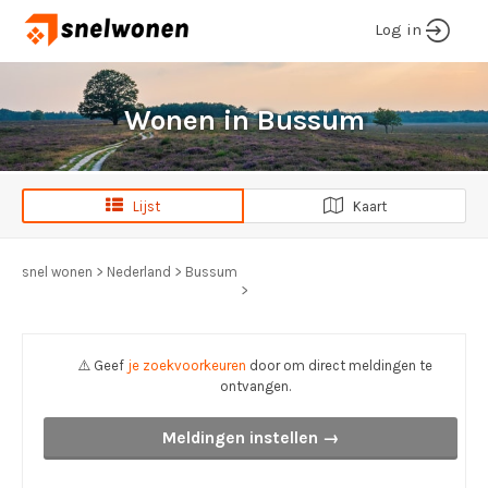
Log in
Wonen in Bussum
Lijst
Kaart
snel wonen
>
Nederland
>
Bussum
>
⚠️ Geef
je zoekvoorkeuren
door om direct meldingen te
ontvangen.
Meldingen instellen →