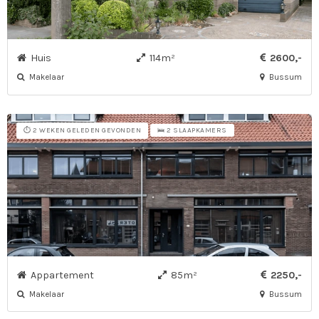
Huis
114m²
2600,-
Makelaar
Bussum
⏱️ 2 WEKEN GELEDEN GEVONDEN
🛌 2 SLAAPKAMERS
Appartement
85m²
2250,-
Makelaar
Bussum