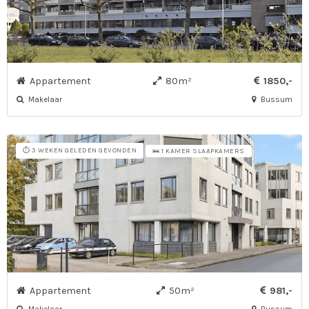
Appartement
80m²
1850,-
Makelaar
Bussum
⏱️ 3 WEKEN GELEDEN GEVONDEN
🛌 1 KAMER SLAAPKAMERS
Appartement
50m²
981,-