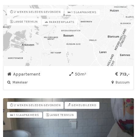
⏱️ 2 WEKEN GELEDEN GEVONDEN
🛌 1 SLAAPKAMERS
🗓️ LANGE TERMIJN
🚗 PARKEERPLAATS
Appartement
50m²
713,-
Makelaar
Bussum
⏱️ 2 WEKEN GELEDEN GEVONDEN
🪑 GEMEUBILEERD
🗓️ LANGE TERMIJN
🛌 1 SLAAPKAMERS