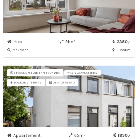
Huis
91m²
2350,-
Makelaar
Bussum
⏱️ 1 MAAND GELEDEN GEVONDEN
🛌 2 SLAAPKAMERS
☀️ BALKON / TERRAS
🪟 GESTOFFEERD
Appartement
65m²
1850,-