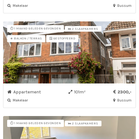
Makelaar
Bussum
⏱️ 1 MAAND GELEDEN GEVONDEN
🛌 2 SLAAPKAMERS
☀️ BALKON / TERRAS
🪟 GESTOFFEERD
Appartement
101m²
2300,-
Makelaar
Bussum
⏱️ 1 MAAND GELEDEN GEVONDEN
🛌 2 SLAAPKAMERS