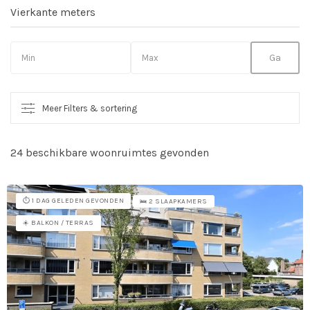
Vierkante meters
Meer Filters & sortering
24 beschikbare woonruimtes gevonden
So
vo
⏱️ 1 DAG GELEDEN GEVONDEN
🛌 2 SLAAPKAMERS
☀️ BALKON / TERRAS