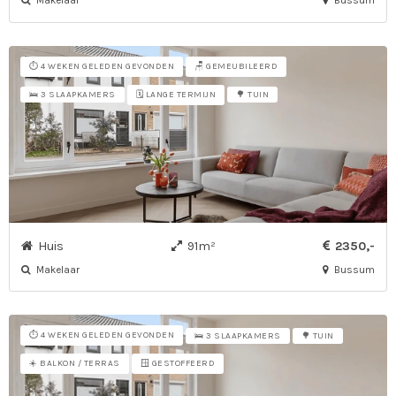
Makelaar
Bussum
⏱️ 4 WEKEN GELEDEN GEVONDEN
🪑 GEMEUBILEERD
🗓️ LANGE TERMIJN
🛌 3 SLAAPKAMERS
🌳 TUIN
Huis
91m²
2350,-
Makelaar
Bussum
⏱️ 4 WEKEN GELEDEN GEVONDEN
🛌 3 SLAAPKAMERS
🌳 TUIN
☀️ BALKON / TERRAS
🪟 GESTOFFEERD