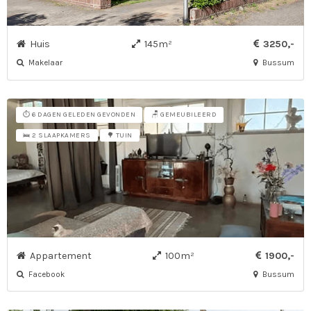
Huis
145m²
3250,-
Makelaar
Bussum
⏱️ 6 DAGEN GELEDEN GEVONDEN
🪑 GEMEUBILEERD
🛌 2 SLAAPKAMERS
🌳 TUIN
Appartement
100m²
1900,-
Facebook
Bussum