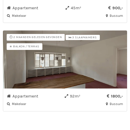
Appartement
45m²
900,-
Makelaar
Bussum
⏱️ 2 MAANDEN GELEDEN GEVONDEN
🛌 3 SLAAPKAMERS
☀️ BALKON / TERRAS
Appartement
92m²
1800,-
Makelaar
Bussum