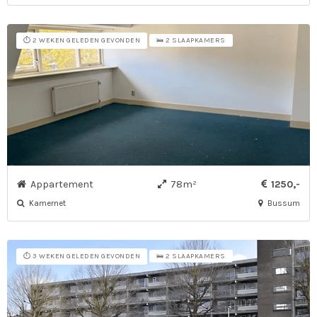
⏱️ 2 WEKEN GELEDEN GEVONDEN
🛌 2 SLAAPKAMERS
Appartement
78m²
1250,-
Kamernet
Bussum
⏱️ 3 WEKEN GELEDEN GEVONDEN
🛌 2 SLAAPKAMERS