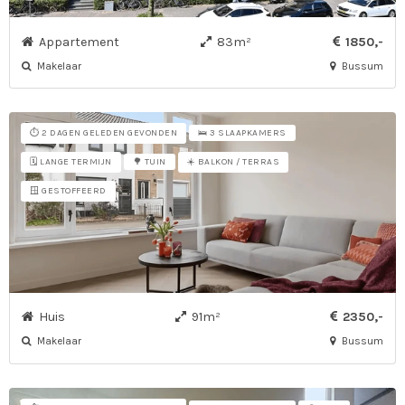
Appartement
83m²
1850,-
Makelaar
Bussum
⏱️ 2 DAGEN GELEDEN GEVONDEN
🛌 3 SLAAPKAMERS
🗓️ LANGE TERMIJN
☀️ BALKON / TERRAS
🌳 TUIN
🪟 GESTOFFEERD
Huis
91m²
2350,-
Makelaar
Bussum