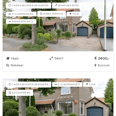
⏱️ 1 WEEK GELEDEN GEVONDEN
🪑 GEMEUBILEERD
🗓️ LANGE TERMIJN
🛌 3 SLAAPKAMERS
🌳 TUIN
🚗 PARKEERPLAATS
Huis
114m²
2600,-
Makelaar
Bussum
⏱️ 1 WEEK GELEDEN GEVONDEN
🛌 3 SLAAPKAMERS
🌳 TUIN
🪟 GESTOFFEERD