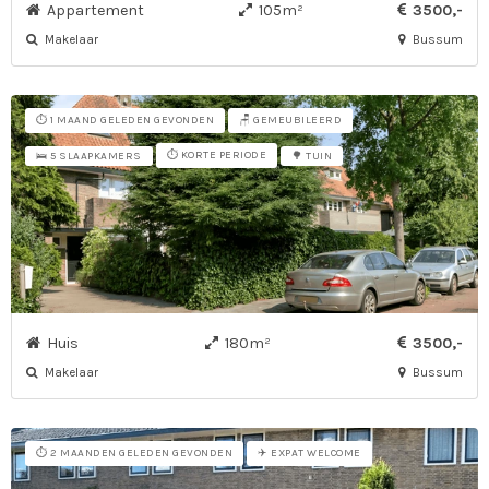
Appartement
105m²
3500,-
Makelaar
Bussum
⏱️ 1 MAAND GELEDEN GEVONDEN
🪑 GEMEUBILEERD
⏱️ KORTE PERIODE
🛌 5 SLAAPKAMERS
🌳 TUIN
Huis
180m²
3500,-
Makelaar
Bussum
⏱️ 2 MAANDEN GELEDEN GEVONDEN
✈️ EXPAT WELCOME