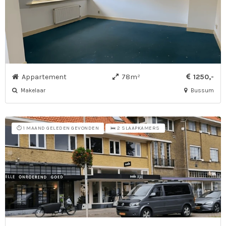
Appartement
78m²
1250,-
Makelaar
Bussum
⏱️ 1 MAAND GELEDEN GEVONDEN
🛌 2 SLAAPKAMERS