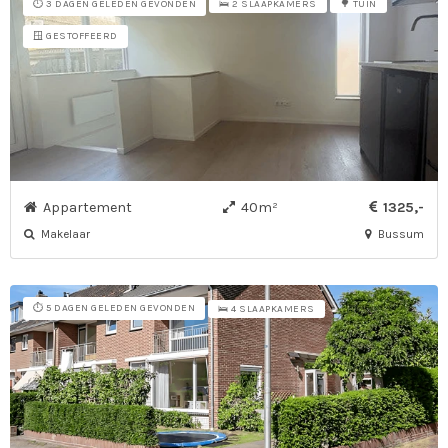
⏱️ 3 DAGEN GELEDEN GEVONDEN
🛌 2 SLAAPKAMERS
🌳 TUIN
🪟 GESTOFFEERD
Appartement
40m²
1325,-
Makelaar
Bussum
⏱️ 5 DAGEN GELEDEN GEVONDEN
🛌 4 SLAAPKAMERS