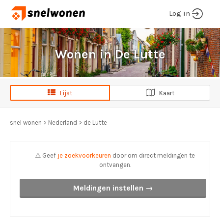
Log in
Wonen in De Lutte
Lijst
Kaart
snel wonen
>
Nederland
>
de Lutte
⚠️ Geef
je zoekvoorkeuren
door om direct meldingen te
ontvangen.
Meldingen instellen →