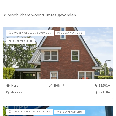
2 beschikbare woonruimtes gevonden
So
vo
⏱️ 2 WEKEN GELEDEN GEVONDEN
🛌 5 SLAAPKAMERS
🗓️ LANGE TERMIJN
Huis
196m²
2250,-
Makelaar
de Lutte
⏱️ 1 MAAND GELEDEN GEVONDEN
🛌 2 SLAAPKAMERS