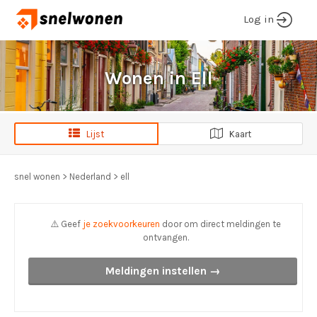
Log in
Wonen in Ell
Lijst
Kaart
snel wonen
>
Nederland
>
ell
⚠️ Geef
je zoekvoorkeuren
door om direct meldingen te
ontvangen.
Meldingen instellen →