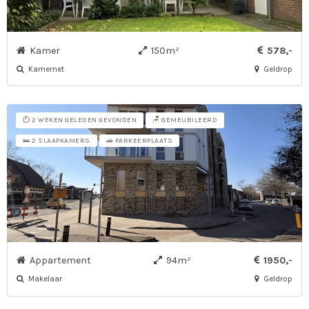
Kamer
150m²
578,-
Kamernet
Geldrop
⏱️ 2 WEKEN GELEDEN GEVONDEN
🪑 GEMEUBILEERD
🛌 2 SLAAPKAMERS
🚗 PARKEERPLAATS
Appartement
94m²
1950,-
Makelaar
Geldrop