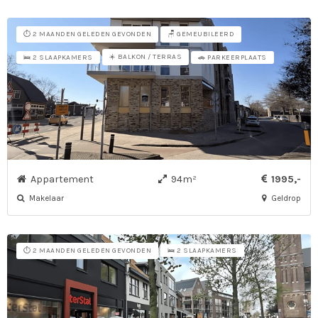
⏱️ 2 MAANDEN GELEDEN GEVONDEN
🪑 GEMEUBILEERD
☀️ BALKON / TERRAS
🛌 2 SLAAPKAMERS
🚗 PARKEERPLAATS
Appartement
94m²
1995,-
Makelaar
Geldrop
⏱️ 2 MAANDEN GELEDEN GEVONDEN
🛌 2 SLAAPKAMERS