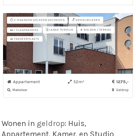
⏱️ 2 MAANDEN GELEDEN GEVONDEN
🪑 GEMEUBILEERD
🗓️ LANGE TERMIJN
☀️ BALKON / TERRAS
🛌 1 SLAAPKAMERS
🚗 PARKEERPLAATS
Appartement
52m²
1275,-
Makelaar
Geldrop
Wonen in
geldrop
: Huis,
Appartement, Kamer, en Studio