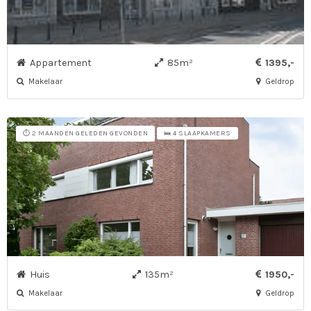
Appartement
85m²
1395,-
Makelaar
Geldrop
⏱️ 2 MAANDEN GELEDEN GEVONDEN
🛌 4 SLAAPKAMERS
Huis
135m²
1950,-
Makelaar
Geldrop