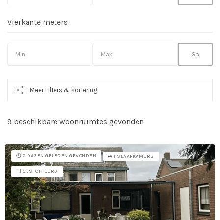
Vierkante meters
Meer Filters & sortering
9 beschikbare woonruimtes gevonden
So
vo
⏱️ 2 DAGEN GELEDEN GEVONDEN
🛌 1 SLAAPKAMERS
🪟 GESTOFFEERD