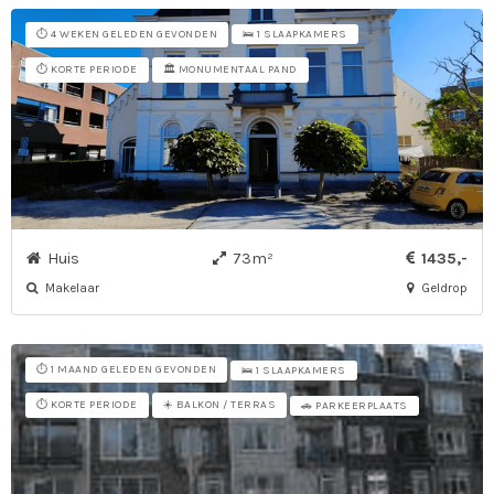
⏱️ 4 WEKEN GELEDEN GEVONDEN
🛌 1 SLAAPKAMERS
⏱️ KORTE PERIODE
🏛️ MONUMENTAAL PAND
Huis
73m²
1435,-
Makelaar
Geldrop
⏱️ 1 MAAND GELEDEN GEVONDEN
🛌 1 SLAAPKAMERS
⏱️ KORTE PERIODE
☀️ BALKON / TERRAS
🚗 PARKEERPLAATS