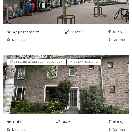
Appartement
80m²
1675,-
Makelaar
Geldrop
⏱️ 2 MAANDEN GELEDEN GEVONDEN
🛌 5 SLAAPKAMERS
Huis
144m²
1995,-
Makelaar
Geldrop