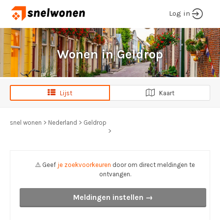
Log in
Wonen in Geldrop
Lijst
Kaart
snel wonen
>
Nederland
>
Geldrop
>
⚠️ Geef
je zoekvoorkeuren
door om direct meldingen te
ontvangen.
Meldingen instellen →