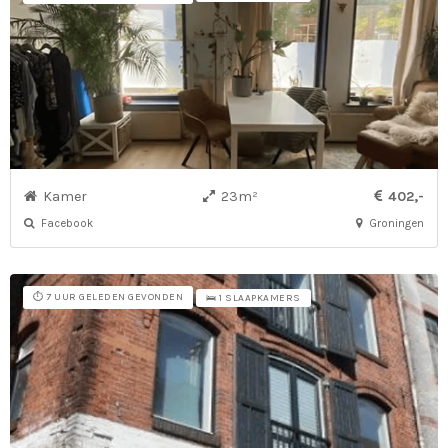
Kamer
23m²
402,-
Facebook
Groningen
⏱️ 7 UUR GELEDEN GEVONDEN
🛌 1 SLAAPKAMERS