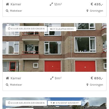
Kamer
12m²
435,-
Makelaar
Groningen
⏱️ 4 UUR GELEDEN GEVONDEN
🛌 3 SLAAPKAMERS
Kamer
9m²
650,-
Makelaar
Groningen
⏱️ 4 UUR GELEDEN GEVONDEN
👨‍🎓 STUDENT GEZOCHT