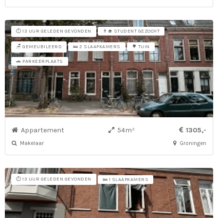
⏱️ 13 UUR GELEDEN GEVONDEN
👨‍🎓 STUDENT GEZOCHT
🪑 GEMEUBILEERD
🛌 2 SLAAPKAMERS
🌳 TUIN
🚗 PARKEERPLAATS
Appartement
54m²
1305,-
Makelaar
Groningen
⏱️ 13 UUR GELEDEN GEVONDEN
🛌 1 SLAAPKAMERS