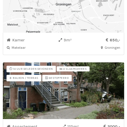
Kamer
9m²
650,-
Makelaar
Groningen
⏱️ 14 UUR GELEDEN GEVONDEN
🛌 4 SLAAPKAMERS
☀️ BALKON / TERRAS
🪟 GESTOFFEERD
Appartement
125m²
2000,-