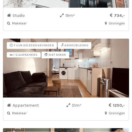
Studio
19m²
734,-
Makelaar
Groningen
⏱️ 7 UUR GELEDEN GEVONDEN
🪑 GEMEUBILEERD
🚭 NIET ROKER
🛌 1 SLAAPKAMERS
Appartement
51m²
1250,-
Makelaar
Groningen