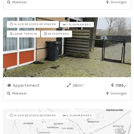
Makelaar
Groningen
⏱️ 14 UUR GELEDEN GEVONDEN
🛌 1 SLAAPKAMERS
🗓️ LANGE TERMIJN
🪟 GESTOFFEERD
Appartement
38m²
1185,-
Makelaar
Groningen
⏱️ 14 UUR GELEDEN GEVONDEN
🛌 3 SLAAPKAMERS