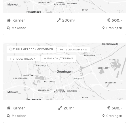
Kamer
200m²
500,-
Makelaar
Groningen
⏱️ 11 UUR GELEDEN GEVONDEN
🛌 1 SLAAPKAMERS
☀️ BALKON / TERRAS
♀ VROUW GEZOCHT
Kamer
20m²
580,-
Makelaar
Groningen