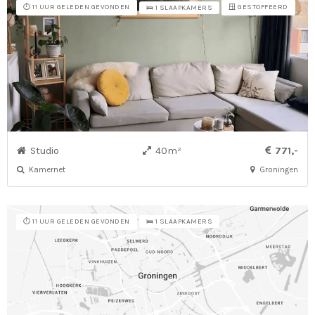
⏱️ 11 UUR GELEDEN GEVONDEN
🪟 GESTOFFEERD
🛌 1 SLAAPKAMERS
Studio
40m²
771,-
Kamernet
Groningen
⏱️ 11 UUR GELEDEN GEVONDEN
🛌 1 SLAAPKAMERS