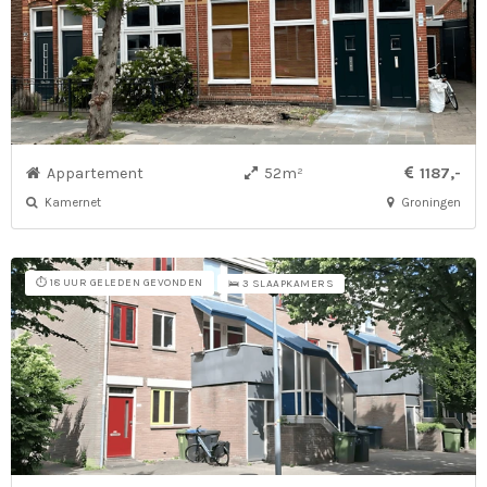
Appartement
52m²
1187,-
Kamernet
Groningen
⏱️ 18 UUR GELEDEN GEVONDEN
🛌 3 SLAAPKAMERS