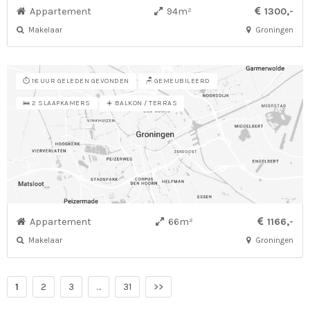
Appartement
94m²
1300,-
Makelaar
Groningen
⏱️ 18 UUR GELEDEN GEVONDEN
🪑 GEMEUBILEERD
☀️ BALKON / TERRAS
🛌 2 SLAAPKAMERS
Appartement
66m²
1166,-
Makelaar
Groningen
1
2
3
…
31
>>