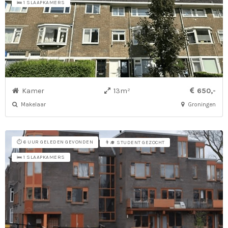
🛌 1 SLAAPKAMERS
Kamer
13m²
650,-
Makelaar
Groningen
⏱️ 6 UUR GELEDEN GEVONDEN
👨‍🎓 STUDENT GEZOCHT
🛌 1 SLAAPKAMERS