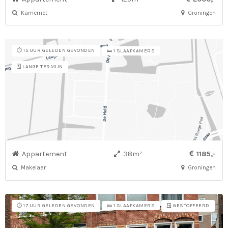
Kamernet
Groningen
⏱️ 15 UUR GELEDEN GEVONDEN
🛌 1 SLAAPKAMERS
🗓️ LANGE TERMIJN
Appartement
38m²
1185,-
Makelaar
Groningen
⏱️ 17 UUR GELEDEN GEVONDEN
🪟 GESTOFFEERD
🛌 1 SLAAPKAMERS