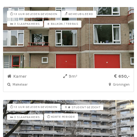
⏱️ 13 UUR GELEDEN GEVONDEN
🪑 GEMEUBILEERD
☀️ BALKON / TERRAS
🛌 3 SLAAPKAMERS
Kamer
9m²
650,-
Makelaar
Groningen
⏱️ 13 UUR GELEDEN GEVONDEN
👨‍🎓 STUDENT GEZOCHT
⏱️ KORTE PERIODE
🛌 3 SLAAPKAMERS