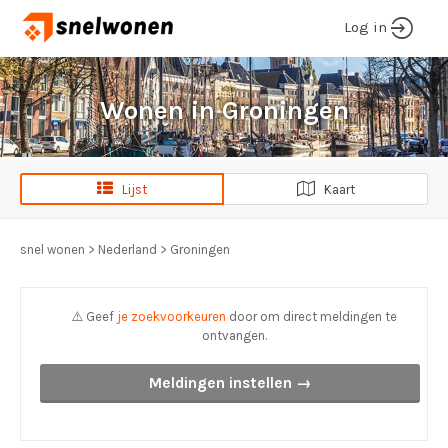
Log in
Wonen in Groningen
Lijst
Kaart
snel wonen
>
Nederland
>
Groningen
⚠️ Geef
je zoekvoorkeuren
door om direct meldingen te
ontvangen.
Meldingen instellen →