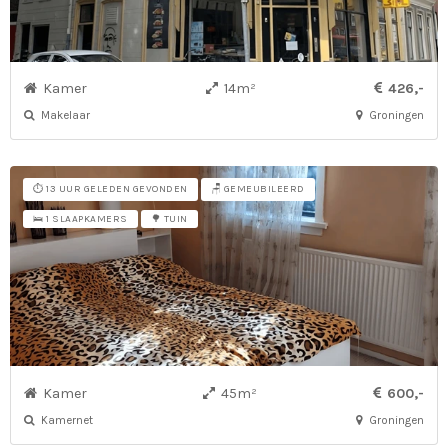
Kamer
14m²
426,-
Makelaar
Groningen
⏱️ 13 UUR GELEDEN GEVONDEN
🪑 GEMEUBILEERD
🛌 1 SLAAPKAMERS
🌳 TUIN
Kamer
45m²
600,-
Kamernet
Groningen