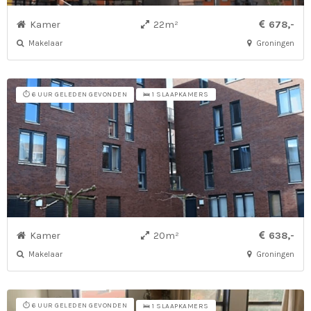
Kamer
22m²
678,-
Makelaar
Groningen
⏱️ 6 UUR GELEDEN GEVONDEN
🛌 1 SLAAPKAMERS
Kamer
20m²
638,-
Makelaar
Groningen
⏱️ 6 UUR GELEDEN GEVONDEN
🛌 1 SLAAPKAMERS