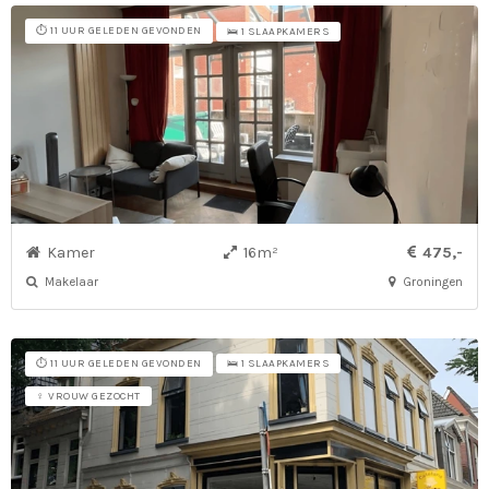
⏱️ 11 UUR GELEDEN GEVONDEN
🛌 1 SLAAPKAMERS
Kamer
16m²
475,-
Makelaar
Groningen
⏱️ 11 UUR GELEDEN GEVONDEN
🛌 1 SLAAPKAMERS
♀ VROUW GEZOCHT