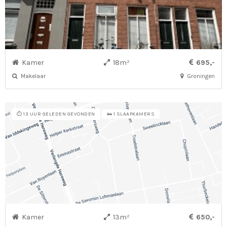
Kamer
18m²
695,-
Makelaar
Groningen
⏱️ 13 UUR GELEDEN GEVONDEN
🛌 1 SLAAPKAMERS
Kamer
13m²
650,-