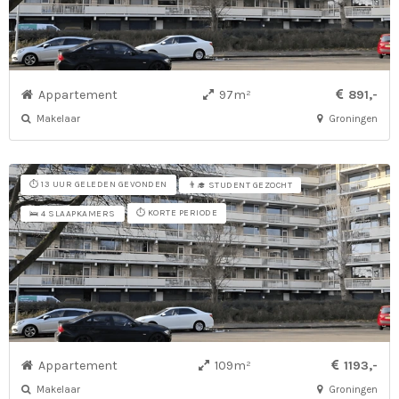
Appartement
97m²
891,-
Makelaar
Groningen
⏱️ 13 UUR GELEDEN GEVONDEN
👨‍🎓 STUDENT GEZOCHT
⏱️ KORTE PERIODE
🛌 4 SLAAPKAMERS
Appartement
109m²
1193,-
Makelaar
Groningen