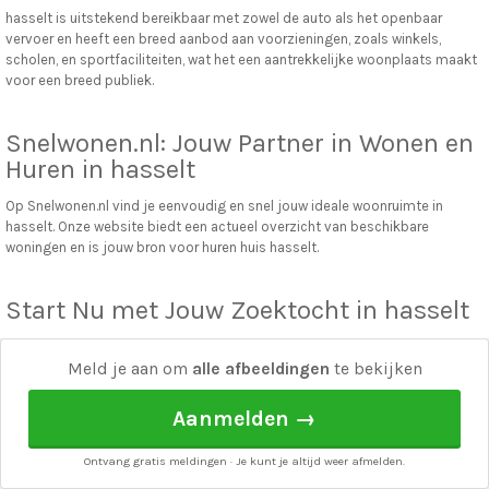
hasselt is uitstekend bereikbaar met zowel de auto als het openbaar
vervoer en heeft een breed aanbod aan voorzieningen, zoals winkels,
scholen, en sportfaciliteiten, wat het een aantrekkelijke woonplaats maakt
voor een breed publiek.
Snelwonen.nl: Jouw Partner in Wonen en
Huren in hasselt
Op Snelwonen.nl vind je eenvoudig en snel jouw ideale woonruimte in
hasselt. Onze website biedt een actueel overzicht van beschikbare
woningen en is jouw bron voor huren huis hasselt.
Start Nu met Jouw Zoektocht in hasselt
Of je nu op zoek bent naar een huis, appartement, kamer, of studio,
Snelwonen.nl heeft het allemaal. Ontdek vandaag nog jouw nieuwe thuis in
Meld je aan om
alle afbeeldingen
te bekijken
hasselt.
Aanmelden →
snel wonen
·
Adverteren
·
Over ons
·
Affiliate / Verdien geld met snel wonen!
Ontvang gratis meldingen · Je kunt je altijd weer afmelden.