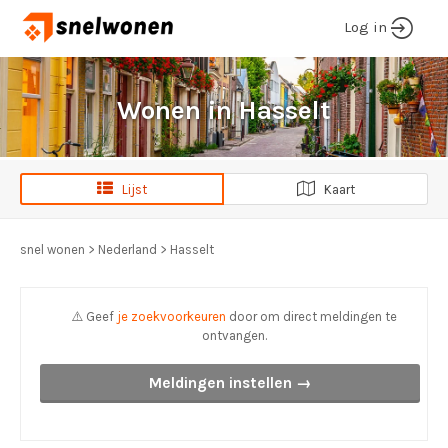
Log in
Wonen in Hasselt
Lijst
Kaart
snel wonen
>
Nederland
>
Hasselt
⚠️ Geef
je zoekvoorkeuren
door om direct meldingen te
ontvangen.
Meldingen instellen →