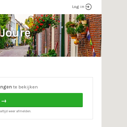
Log in
Joure
ingen
te bekijken
 →
altijd weer afmelden.