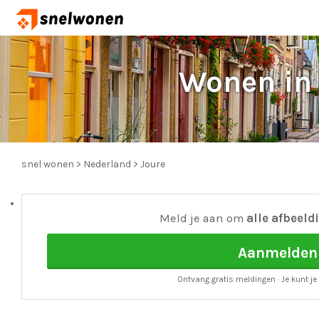
Wonen in 
snel wonen
>
Nederland
>
Joure
Meld je aan om
alle afbeeld
Aanmelden
Ontvang gratis meldingen · Je kunt je 