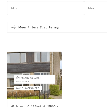
Meer Filters & sortering
⏱️ 1 MAAND GELEDEN
GEVONDEN
🛌 2 SLAAPKAMERS
Huis
122m²
1500,-