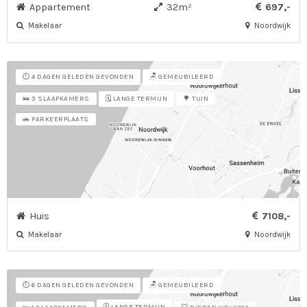
Appartement
32m²
697,-
Makelaar
Noordwijk
⏱️ 4 DAGEN GELEDEN GEVONDEN
🪑 GEMEUBILEERD
🗓️ LANGE TERMIJN
🛌 3 SLAAPKAMERS
🌳 TUIN
🚗 PARKEERPLAATS
Huis
7108,-
Makelaar
Noordwijk
⏱️ 6 DAGEN GELEDEN GEVONDEN
🪑 GEMEUBILEERD