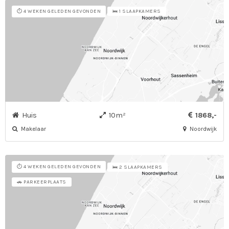
⏱️ 4 WEKEN GELEDEN GEVONDEN
🛌 1 SLAAPKAMERS
Huis
10m²
1868,-
Makelaar
Noordwijk
⏱️ 4 WEKEN GELEDEN GEVONDEN
🛌 2 SLAAPKAMERS
🚗 PARKEERPLAATS