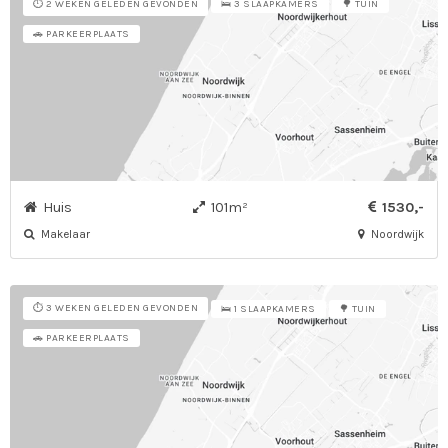
⏱️ 2 WEKEN GELEDEN GEVONDEN
🛌 3 SLAAPKAMERS
🌳 TUIN
🚗 PARKEERPLAATS
Huis
101m²
1530,-
Makelaar
Noordwijk
⏱️ 3 WEKEN GELEDEN GEVONDEN
🛌 1 SLAAPKAMERS
🌳 TUIN
🚗 PARKEERPLAATS