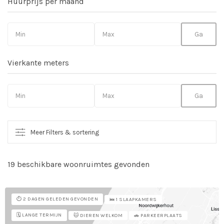
Huurprijs per maand
Vierkante meters
Meer Filters & sortering
19 beschikbare woonruimtes gevonden
So
vo
⏱️ 2 DAGEN GELEDEN GEVONDEN
🛌 1 SLAAPKAMERS
🗓️ LANGE TERMIJN
🐱 DIEREN WELKOM
🚗 PARKEERPLAATS