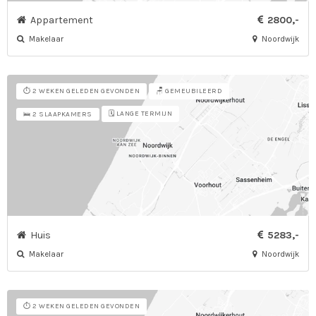
Appartement
2800,-
Makelaar
Noordwijk
⏱️ 2 WEKEN GELEDEN GEVONDEN
🪑 GEMEUBILEERD
🗓️ LANGE TERMIJN
🛌 2 SLAAPKAMERS
Huis
5283,-
Makelaar
Noordwijk
⏱️ 2 WEKEN GELEDEN GEVONDEN