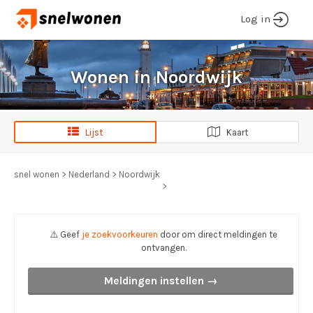
Log in
Wonen in Noordwijk
Lijst
Kaart
snel wonen
>
Nederland
>
Noordwijk
>
⚠️ Geef
je zoekvoorkeuren
door om direct meldingen te
ontvangen.
Meldingen instellen →