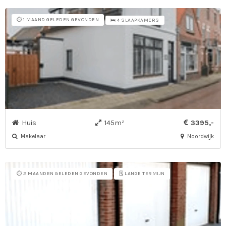
⏱️ 1 MAAND GELEDEN GEVONDEN
🛌 4 SLAAPKAMERS
Huis
145m²
3395,-
Makelaar
Noordwijk
⏱️ 2 MAANDEN GELEDEN GEVONDEN
🗓️ LANGE TERMIJN