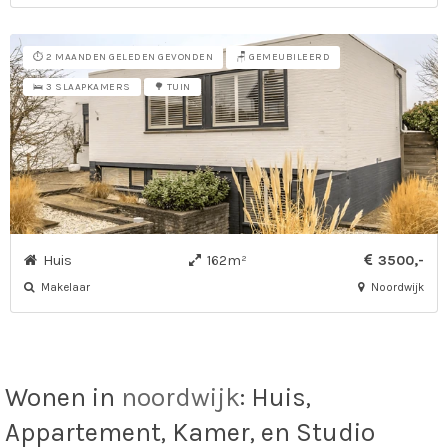
⏱️ 2 MAANDEN GELEDEN GEVONDEN
🪑 GEMEUBILEERD
🛌 3 SLAAPKAMERS
🌳 TUIN
Huis
162m²
3500,-
Makelaar
Noordwijk
Wonen in
noordwijk
: Huis,
Appartement, Kamer, en Studio