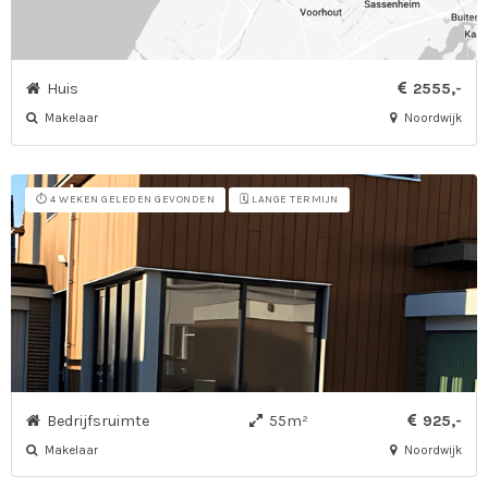
Huis
2555,-
Makelaar
Noordwijk
⏱️ 4 WEKEN GELEDEN GEVONDEN
🗓️ LANGE TERMIJN
Bedrijfsruimte
55m²
925,-
Makelaar
Noordwijk