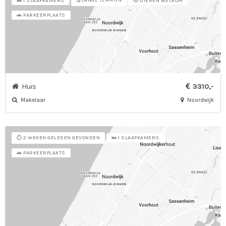
🗓️ LANGE TERMIJN
🛌 1 SLAAPKAMERS
🐱 DIEREN WELKOM
🚗 PARKEERPLAATS
Huis
3310,-
Makelaar
Noordwijk
⏱️ 2 WEKEN GELEDEN GEVONDEN
🛌 1 SLAAPKAMERS
🚗 PARKEERPLAATS