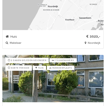
Huis
3523,-
Makelaar
Noordwijk
⏱️ 2 DAGEN GELEDEN GEVONDEN
🛌 1 SLAAPKAMERS
⏱️ KORTE PERIODE
🌳 TUIN
🚗 PARKEERPLAATS