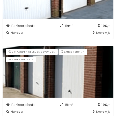
Parkeerplaats
19m²
190,-
Makelaar
Noordwijk
⏱️ 2 MAANDEN GELEDEN GEVONDEN
🗓️ LANGE TERMIJN
🚗 PARKEERPLAATS
Parkeerplaats
18m²
190,-
Makelaar
Noordwijk