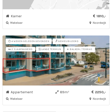
Kamer
1810,-
Makelaar
Noordwijk
⏱️ 4 WEKEN GELEDEN GEVONDEN
🪑 GEMEUBILEERD
🗓️ LANGE TERMIJN
☀️ BALKON / TERRAS
🛌 2 SLAAPKAMERS
Appartement
89m²
2250,-
Makelaar
Noordwijk