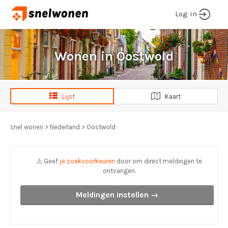
Log in
Wonen in Oostwold
Lijst
Kaart
snel wonen
>
Nederland
>
Oostwold
⚠️ Geef
je zoekvoorkeuren
door om direct meldingen te
ontvangen.
Meldingen instellen →