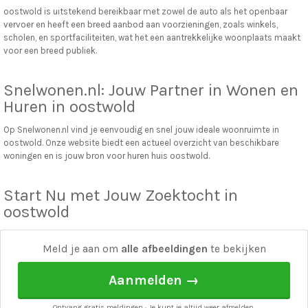
oostwold is uitstekend bereikbaar met zowel de auto als het openbaar
vervoer en heeft een breed aanbod aan voorzieningen, zoals winkels,
scholen, en sportfaciliteiten, wat het een aantrekkelijke woonplaats maakt
voor een breed publiek.
Snelwonen.nl: Jouw Partner in Wonen en
Huren in oostwold
Op Snelwonen.nl vind je eenvoudig en snel jouw ideale woonruimte in
oostwold. Onze website biedt een actueel overzicht van beschikbare
woningen en is jouw bron voor huren huis oostwold.
Start Nu met Jouw Zoektocht in
oostwold
Of je nu op zoek bent naar een huis, appartement, kamer, of studio,
Snelwonen.nl heeft het allemaal. Ontdek vandaag nog jouw nieuwe thuis in
Meld je aan om
alle afbeeldingen
te bekijken
oostwold.
Aanmelden →
snel wonen
·
Adverteren
·
Over ons
·
Affiliate / Verdien geld met snel wonen!
Ontvang gratis meldingen · Je kunt je altijd weer afmelden.