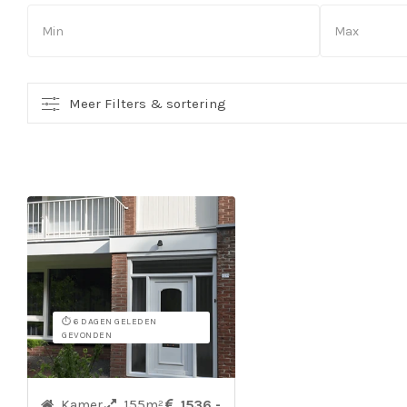
Meer Filters & sortering
⏱️ 6 DAGEN GELEDEN
GEVONDEN
Kamer
155m²
1536,-