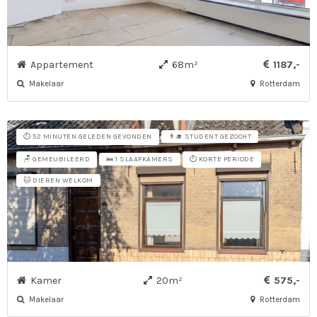
Appartement
68m²
1187,-
Makelaar
Rotterdam
⏱️ 52 MINUTEN GELEDEN GEVONDEN
👨‍🎓 STUDENT GEZOCHT
🪑 GEMEUBILEERD
⏱️ KORTE PERIODE
🛌 1 SLAAPKAMERS
🐱 DIEREN WELKOM
Kamer
20m²
575,-
Makelaar
Rotterdam