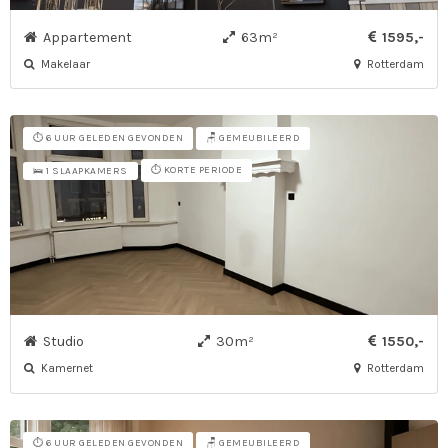
Appartement
63m²
1595,-
Makelaar
Rotterdam
⏱️ 6 UUR GELEDEN GEVONDEN
🪑 GEMEUBILEERD
⏱️ KORTE PERIODE
🛌 1 SLAAPKAMERS
Studio
30m²
1550,-
Kamernet
Rotterdam
⏱️ 6 UUR GELEDEN GEVONDEN
🪑 GEMEUBILEERD