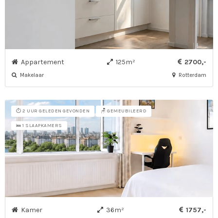
Appartement
125m²
2700,-
Makelaar
Rotterdam
⏱️ 2 UUR GELEDEN GEVONDEN
🪑 GEMEUBILEERD
🛌 1 SLAAPKAMERS
Kamer
36m²
1757,-