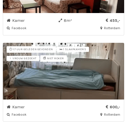
Kamer
8m²
455,-
Facebook
Rotterdam
⏱️ 17 UUR GELEDEN GEVONDEN
🛌 1 SLAAPKAMERS
🚭 NIET ROKER
♀ VROUW GEZOCHT
Kamer
600,-
Facebook
Rotterdam