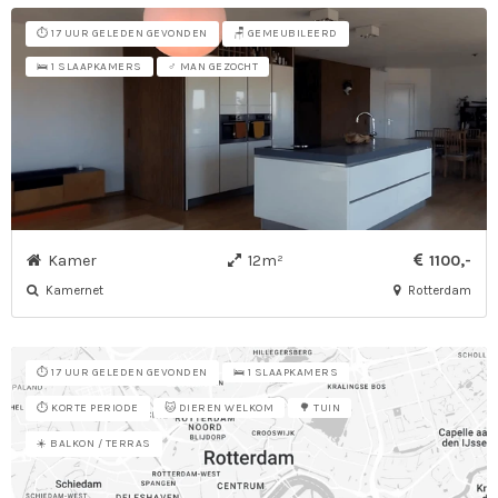
⏱️ 17 UUR GELEDEN GEVONDEN
🪑 GEMEUBILEERD
🛌 1 SLAAPKAMERS
♂ MAN GEZOCHT
Kamer
12m²
1100,-
Kamernet
Rotterdam
⏱️ 17 UUR GELEDEN GEVONDEN
🛌 1 SLAAPKAMERS
⏱️ KORTE PERIODE
🐱 DIEREN WELKOM
🌳 TUIN
☀️ BALKON / TERRAS