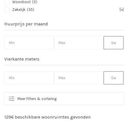
Woonboot
(3)
Zakelijk
(35)
[+]
Huurprijs per maand
Vierkante meters
Meer Filters & sortering
1296 beschikbare woonruimtes gevonden
So
vo