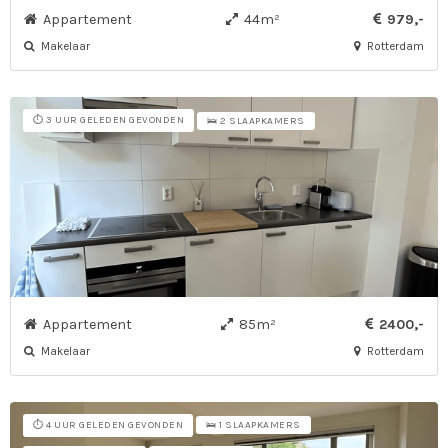
Appartement
44m²
979,-
Makelaar
Rotterdam
⏱️ 3 UUR GELEDEN GEVONDEN
🛌 2 SLAAPKAMERS
Appartement
85m²
2400,-
Makelaar
Rotterdam
⏱️ 4 UUR GELEDEN GEVONDEN
🛌 1 SLAAPKAMERS