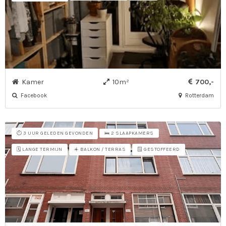
Kamer
10m²
700,-
Facebook
Rotterdam
⏱️ 3 UUR GELEDEN GEVONDEN
🛌 2 SLAAPKAMERS
🗓️ LANGE TERMIJN
☀️ BALKON / TERRAS
🪟 GESTOFFEERD