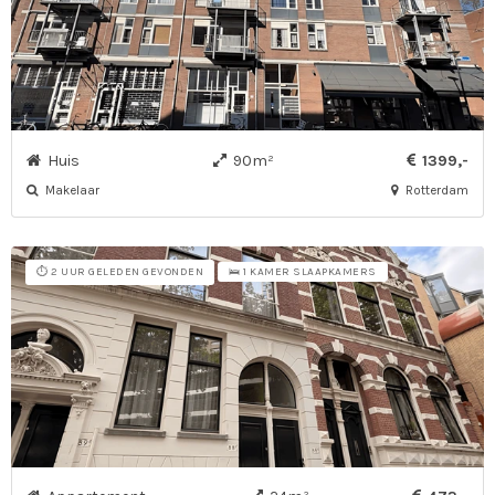
Huis
90m²
1399,-
Makelaar
Rotterdam
⏱️ 2 UUR GELEDEN GEVONDEN
🛌 1 KAMER SLAAPKAMERS