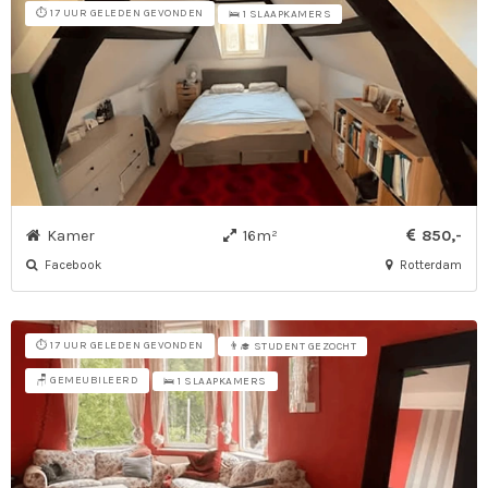
⏱️ 17 UUR GELEDEN GEVONDEN
🛌 1 SLAAPKAMERS
Kamer
16m²
850,-
Facebook
Rotterdam
⏱️ 17 UUR GELEDEN GEVONDEN
👨‍🎓 STUDENT GEZOCHT
🪑 GEMEUBILEERD
🛌 1 SLAAPKAMERS