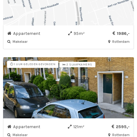
Appartement
95m²
1986,-
Makelaar
Rotterdam
⏱️ 1 UUR GELEDEN GEVONDEN
🛌 2 SLAAPKAMERS
Appartement
121m²
2595,-
Makelaar
Rotterdam