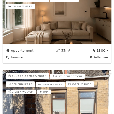
🛌 1 SLAAPKAMERS
Appartement
55m²
2300,-
Kamernet
Rotterdam
⏱️ 7 UUR GELEDEN GEVONDEN
👨‍🎓 STUDENT GEZOCHT
🪑 GEMEUBILEERD
⏱️ KORTE PERIODE
🛌 1 SLAAPKAMERS
🐱 DIEREN WELKOM
🌳 TUIN