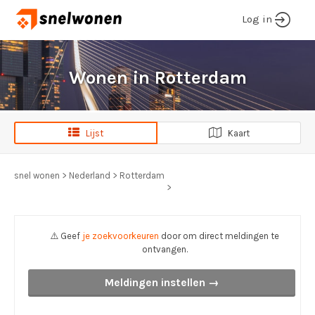
Log in
Wonen in Rotterdam
Lijst
Kaart
snel wonen
>
Nederland
>
Rotterdam
>
⚠️ Geef
je zoekvoorkeuren
door om direct meldingen te
ontvangen.
Meldingen instellen →