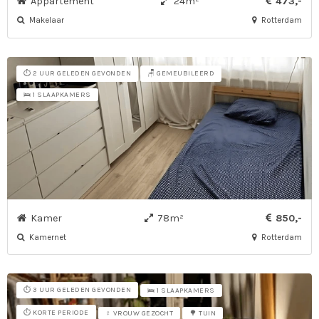
Appartement
24m²
473,-
Makelaar
Rotterdam
⏱️ 2 UUR GELEDEN GEVONDEN
🪑 GEMEUBILEERD
🛌 1 SLAAPKAMERS
Kamer
78m²
850,-
Kamernet
Rotterdam
⏱️ 3 UUR GELEDEN GEVONDEN
🛌 1 SLAAPKAMERS
⏱️ KORTE PERIODE
♀ VROUW GEZOCHT
🌳 TUIN