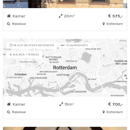
Kamer
20m²
575,-
Makelaar
Rotterdam
⏱️ 16 UUR GELEDEN GEVONDEN
🛌 1 SLAAPKAMERS
☀️ BALKON / TERRAS
Kamer
19m²
700,-
Makelaar
Rotterdam