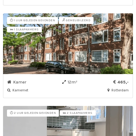
⏱️ 1 UUR GELEDEN GEVONDEN
🪑 GEMEUBILEERD
🛌 1 SLAAPKAMERS
Kamer
12m²
465,-
Kamernet
Rotterdam
⏱️ 2 UUR GELEDEN GEVONDEN
🛌 2 SLAAPKAMERS