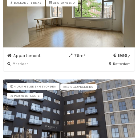
☀️ BALKON / TERRAS
🪟 GESTOFFEERD
Appartement
76m²
1995,-
Makelaar
Rotterdam
⏱️ 4 UUR GELEDEN GEVONDEN
🛌 2 SLAAPKAMERS
🚗 PARKEERPLAATS