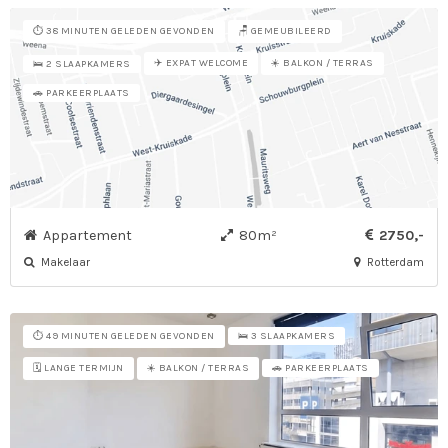
⏱️ 38 MINUTEN GELEDEN GEVONDEN
🪑 GEMEUBILEERD
✈️ EXPAT WELCOME
☀️ BALKON / TERRAS
🛌 2 SLAAPKAMERS
🚗 PARKEERPLAATS
Appartement
80m²
2750,-
Makelaar
Rotterdam
⏱️ 49 MINUTEN GELEDEN GEVONDEN
🛌 3 SLAAPKAMERS
🗓️ LANGE TERMIJN
☀️ BALKON / TERRAS
🚗 PARKEERPLAATS