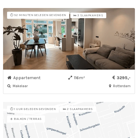
⏱️ 52 MINUTEN GELEDEN GEVONDEN
🛌 3 SLAAPKAMERS
Appartement
116m²
3295,-
Makelaar
Rotterdam
⏱️ 1 UUR GELEDEN GEVONDEN
🛌 2 SLAAPKAMERS
☀️ BALKON / TERRAS