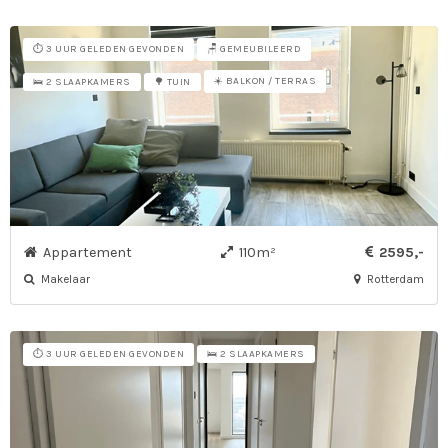
⏱️ 3 UUR GELEDEN GEVONDEN
🪑 GEMEUBILEERD
☀️ BALKON / TERRAS
🛌 2 SLAAPKAMERS
🌳 TUIN
Appartement
110m²
2595,-
Makelaar
Rotterdam
⏱️ 3 UUR GELEDEN GEVONDEN
🛌 2 SLAAPKAMERS