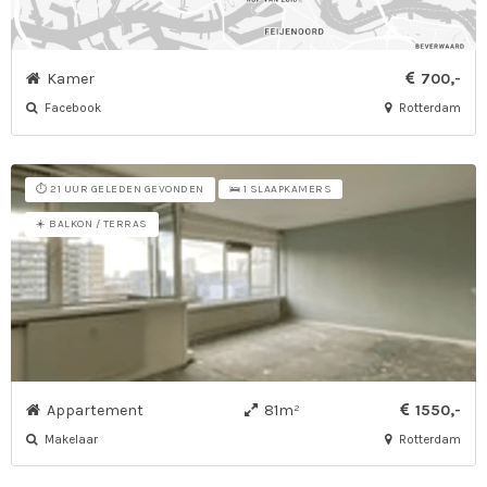
Kamer
700,-
Facebook
Rotterdam
⏱️ 21 UUR GELEDEN GEVONDEN
🛌 1 SLAAPKAMERS
☀️ BALKON / TERRAS
Appartement
81m²
1550,-
Makelaar
Rotterdam