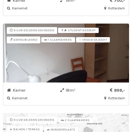
Kamer
19m²
700,-
Kamernet
Rotterdam
⏱️ 9 UUR GELEDEN GEVONDEN
👨‍🎓 STUDENT GEZOCHT
🪑 GEMEUBILEERD
🛌 1 SLAAPKAMERS
♀ VROUW GEZOCHT
Kamer
18m²
898,-
Kamernet
Rotterdam
⏱️ 9 UUR GELEDEN GEVONDEN
🛌 2 SLAAPKAMERS
☀️ BALKON / TERRAS
🚗 PARKEERPLAATS