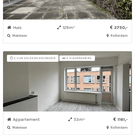
Huis
129m²
2750,-
Makelaar
Rotterdam
⏱️ 2 UUR GELEDEN GEVONDEN
🛌 2 SLAAPKAMERS
Appartement
53m²
1161,-
Makelaar
Rotterdam