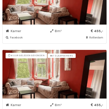
Kamer
8m²
455,-
Facebook
Rotterdam
⏱️ 6 UUR GELEDEN GEVONDEN
🛌 1 SLAAPKAMERS
Kamer
8m²
455,-