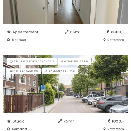
Appartement
66m²
2300,-
Makelaar
Rotterdam
⏱️ 3 UUR GELEDEN GEVONDEN
🪑 GEMEUBILEERD
☀️ BALKON / TERRAS
🛌 2 SLAAPKAMERS
Studio
75m²
1090,-
Kamernet
Rotterdam