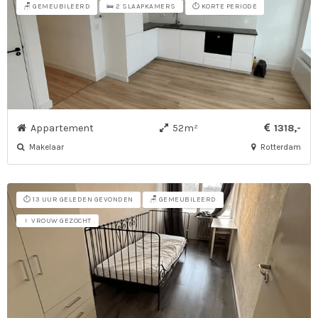
🪑 GEMEUBILEERD
⏱️ KORTE PERIODE
🛌 2 SLAAPKAMERS
Appartement
52m²
1318,-
Makelaar
Rotterdam
⏱️ 13 UUR GELEDEN GEVONDEN
🪑 GEMEUBILEERD
♀ VROUW GEZOCHT