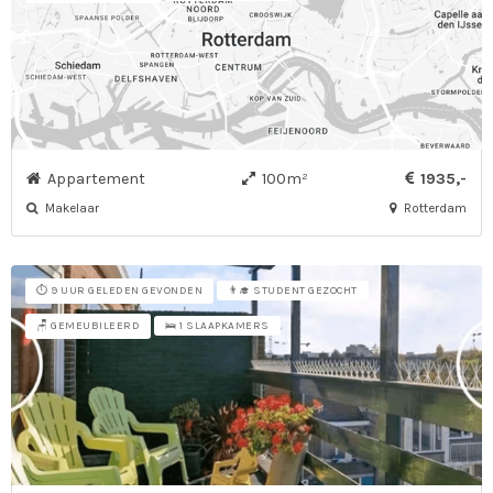
Appartement
100m²
1935,-
Makelaar
Rotterdam
⏱️ 9 UUR GELEDEN GEVONDEN
👨‍🎓 STUDENT GEZOCHT
🪑 GEMEUBILEERD
🛌 1 SLAAPKAMERS