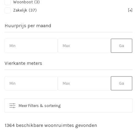
Woonboot
(3)
Zakelijk
(37)
[+]
Huurprijs per maand
Vierkante meters
Meer Filters & sortering
1364 beschikbare woonruimtes gevonden
So
vo