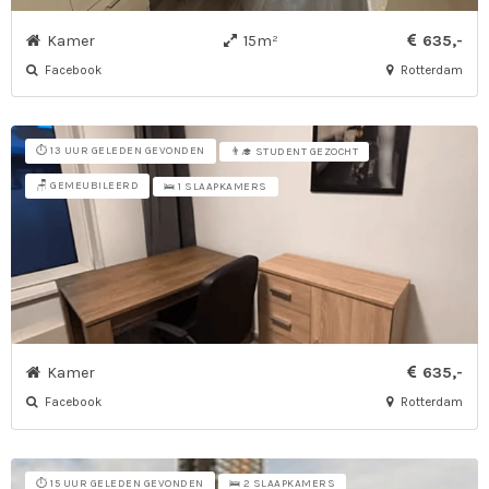
Kamer
15m²
635,-
Facebook
Rotterdam
⏱️ 13 UUR GELEDEN GEVONDEN
👨‍🎓 STUDENT GEZOCHT
🪑 GEMEUBILEERD
🛌 1 SLAAPKAMERS
Kamer
635,-
Facebook
Rotterdam
⏱️ 15 UUR GELEDEN GEVONDEN
🛌 2 SLAAPKAMERS