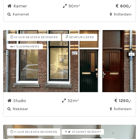
Kamer
90m²
600,-
Kamernet
Rotterdam
⏱️ 10 UUR GELEDEN GEVONDEN
🪑 GEMEUBILEERD
🛌 1 SLAAPKAMERS
Studio
52m²
1250,-
Makelaar
Rotterdam
⏱️ 11 UUR GELEDEN GEVONDEN
👨‍🎓 STUDENT GEZOCHT