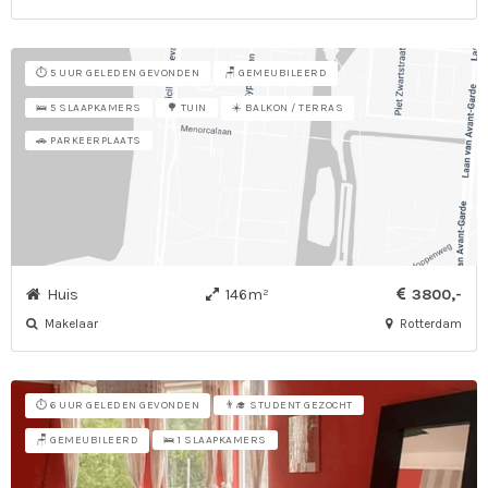
⏱️ 5 UUR GELEDEN GEVONDEN
🪑 GEMEUBILEERD
☀️ BALKON / TERRAS
🛌 5 SLAAPKAMERS
🌳 TUIN
🚗 PARKEERPLAATS
Huis
146m²
3800,-
Makelaar
Rotterdam
⏱️ 6 UUR GELEDEN GEVONDEN
👨‍🎓 STUDENT GEZOCHT
🪑 GEMEUBILEERD
🛌 1 SLAAPKAMERS