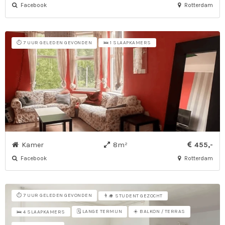
Facebook
Rotterdam
⏱️ 7 UUR GELEDEN GEVONDEN
🛌 1 SLAAPKAMERS
Kamer
8m²
455,-
Facebook
Rotterdam
⏱️ 7 UUR GELEDEN GEVONDEN
👨‍🎓 STUDENT GEZOCHT
🗓️ LANGE TERMIJN
☀️ BALKON / TERRAS
🛌 4 SLAAPKAMERS