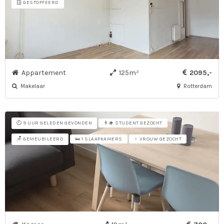
🪟 GESTOFFEERD
Appartement
125m²
2095,-
Makelaar
Rotterdam
⏱️ 9 UUR GELEDEN GEVONDEN
👨‍🎓 STUDENT GEZOCHT
🪑 GEMEUBILEERD
🛌 1 SLAAPKAMERS
♀ VROUW GEZOCHT