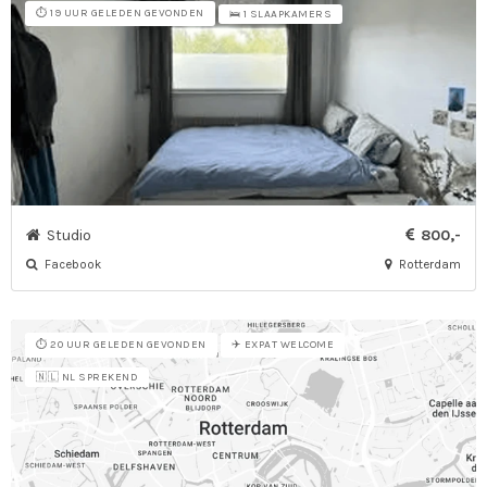
⏱️ 19 UUR GELEDEN GEVONDEN
🛌 1 SLAAPKAMERS
Studio
800,-
Facebook
Rotterdam
⏱️ 20 UUR GELEDEN GEVONDEN
✈️ EXPAT WELCOME
🇳🇱 NL SPREKEND