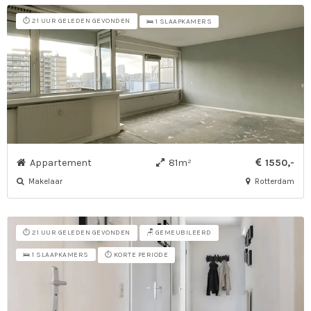
⏱️ 21 UUR GELEDEN GEVONDEN
🛌 1 SLAAPKAMERS
Appartement
81m²
1550,-
Makelaar
Rotterdam
⏱️ 21 UUR GELEDEN GEVONDEN
🪑 GEMEUBILEERD
⏱️ KORTE PERIODE
🛌 1 SLAAPKAMERS