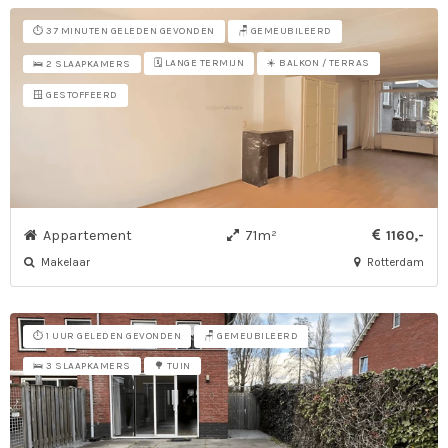
⏱️ 37 MINUTEN GELEDEN GEVONDEN
🪑 GEMEUBILEERD
🗓️ LANGE TERMIJN
☀️ BALKON / TERRAS
🛌 2 SLAAPKAMERS
🪟 GESTOFFEERD
Appartement
71m²
1160,-
Makelaar
Rotterdam
⏱️ 1 UUR GELEDEN GEVONDEN
🪑 GEMEUBILEERD
🛌 3 SLAAPKAMERS
🌳 TUIN