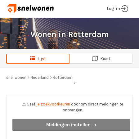
Log in
Wonen in Rotterdam
Lijst
Kaart
snel wonen
>
Nederland
>
Rotterdam
>
⚠️ Geef
je zoekvoorkeuren
door om direct meldingen te
ontvangen.
Meldingen instellen →