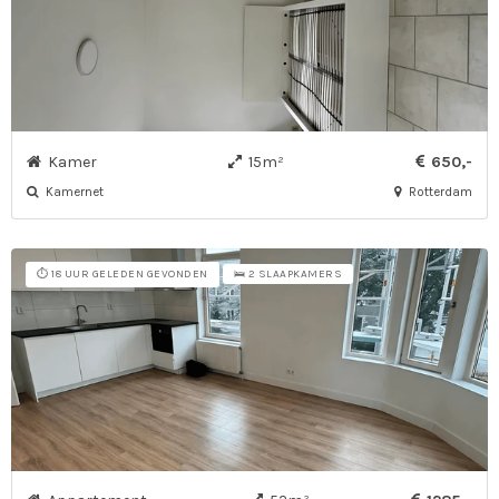
Kamer
15m²
650,-
Kamernet
Rotterdam
⏱️ 18 UUR GELEDEN GEVONDEN
🛌 2 SLAAPKAMERS