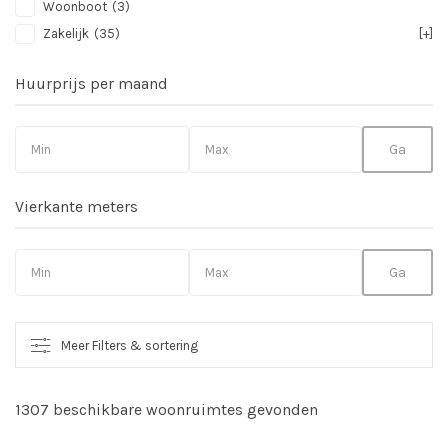
Woonboot
(3)
Zakelijk
(35)
[+]
Huurprijs per maand
Vierkante meters
Meer Filters & sortering
1307 beschikbare woonruimtes gevonden
So
vo