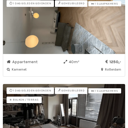
⏱️ 1 DAG GELEDEN GEVONDEN
🪑 GEMEUBILEERD
🛌 1 SLAAPKAMERS
Appartement
40m²
1250,-
Kamernet
Rotterdam
⏱️ 1 DAG GELEDEN GEVONDEN
🪑 GEMEUBILEERD
🛌 1 SLAAPKAMERS
☀️ BALKON / TERRAS