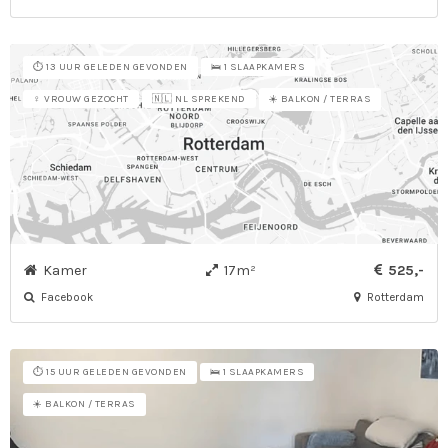
⏱️ 13 UUR GELEDEN GEVONDEN
🛌 1 SLAAPKAMERS
☀️ BALKON / TERRAS
♀ VROUW GEZOCHT
🇳🇱 NL SPREKEND
Kamer
17m²
525,-
Facebook
Rotterdam
⏱️ 15 UUR GELEDEN GEVONDEN
🛌 1 SLAAPKAMERS
☀️ BALKON / TERRAS