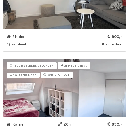
Studio
800,-
Facebook
Rotterdam
⏱️ 15 UUR GELEDEN GEVONDEN
🪑 GEMEUBILEERD
⏱️ KORTE PERIODE
🛌 1 SLAAPKAMERS
Kamer
20m²
850,-