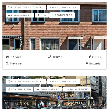
⏱️ 1 DAG GELEDEN GEVONDEN
👨‍🎓 STUDENT GEZOCHT
🪟 GESTOFFEERD
🛌 6 SLAAPKAMERS
🌳 TUIN
Kamer
110m²
3209,-
Makelaar
Rotterdam
⏱️ 1 DAG GELEDEN GEVONDEN
👨‍🎓 STUDENT GEZOCHT
🪑 GEMEUBILEERD
🛌 1 SLAAPKAMERS
♀ VROUW GEZOCHT