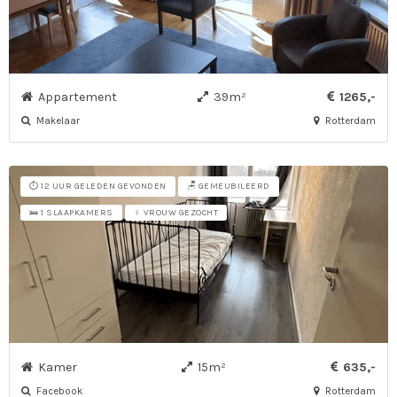
Appartement
39m²
1265,-
Makelaar
Rotterdam
⏱️ 12 UUR GELEDEN GEVONDEN
🪑 GEMEUBILEERD
🛌 1 SLAAPKAMERS
♀ VROUW GEZOCHT
Kamer
15m²
635,-
Facebook
Rotterdam