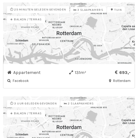
⏱️ 25 MINUTEN GELEDEN GEVONDEN
🛌 3 SLAAPKAMERS
🌳 TUIN
☀️ BALKON / TERRAS
Appartement
131m²
693,-
Facebook
Rotterdam
⏱️ 3 UUR GELEDEN GEVONDEN
🛌 2 SLAAPKAMERS
☀️ BALKON / TERRAS