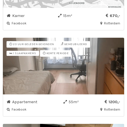
Kamer
15m²
670,-
Facebook
Rotterdam
⏱️ 23 UUR GELEDEN GEVONDEN
🪑 GEMEUBILEERD
⏱️ KORTE PERIODE
🛌 1 SLAAPKAMERS
Appartement
55m²
1200,-
Facebook
Rotterdam