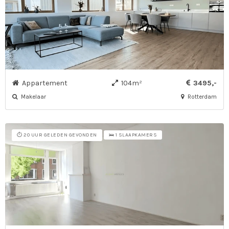
Appartement
104m²
3495,-
Makelaar
Rotterdam
⏱️ 20 UUR GELEDEN GEVONDEN
🛌 1 SLAAPKAMERS