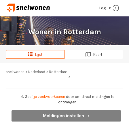
Log in
Wonen in Rotterdam
Lijst
Kaart
snel wonen
>
Nederland
>
Rotterdam
>
⚠️ Geef
je zoekvoorkeuren
door om direct meldingen te
ontvangen.
Meldingen instellen →