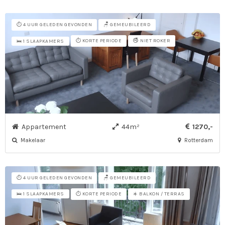
⏱️ 4 UUR GELEDEN GEVONDEN
🪑 GEMEUBILEERD
⏱️ KORTE PERIODE
🚭 NIET ROKER
🛌 1 SLAAPKAMERS
Appartement
44m²
1270,-
Makelaar
Rotterdam
⏱️ 4 UUR GELEDEN GEVONDEN
🪑 GEMEUBILEERD
⏱️ KORTE PERIODE
☀️ BALKON / TERRAS
🛌 1 SLAAPKAMERS