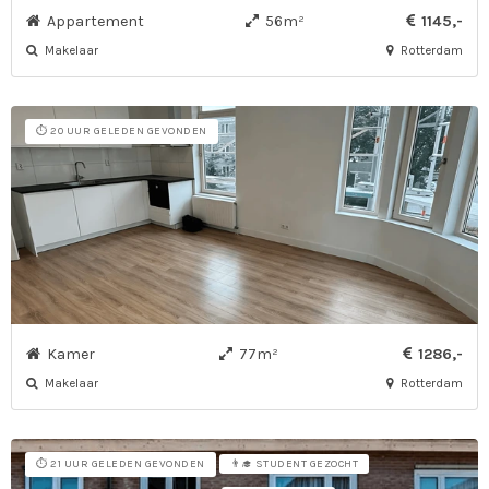
Appartement
56m²
1145,-
Makelaar
Rotterdam
⏱️ 20 UUR GELEDEN GEVONDEN
Kamer
77m²
1286,-
Makelaar
Rotterdam
⏱️ 21 UUR GELEDEN GEVONDEN
👨‍🎓 STUDENT GEZOCHT