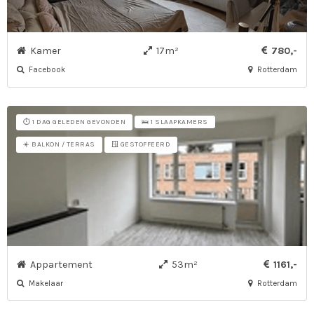
Kamer
17m²
780,-
Facebook
Rotterdam
⏱️ 1 DAG GELEDEN GEVONDEN
🛌 1 SLAAPKAMERS
☀️ BALKON / TERRAS
🪟 GESTOFFEERD
Appartement
53m²
1161,-
Makelaar
Rotterdam