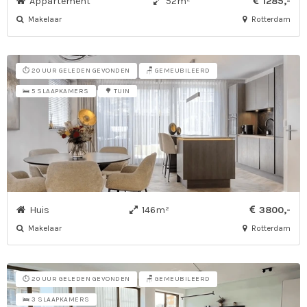
Appartement
52m²
1285,-
Makelaar
Rotterdam
⏱️ 20 UUR GELEDEN GEVONDEN
🪑 GEMEUBILEERD
🛌 5 SLAAPKAMERS
🌳 TUIN
Huis
146m²
3800,-
Makelaar
Rotterdam
⏱️ 20 UUR GELEDEN GEVONDEN
🪑 GEMEUBILEERD
🛌 3 SLAAPKAMERS