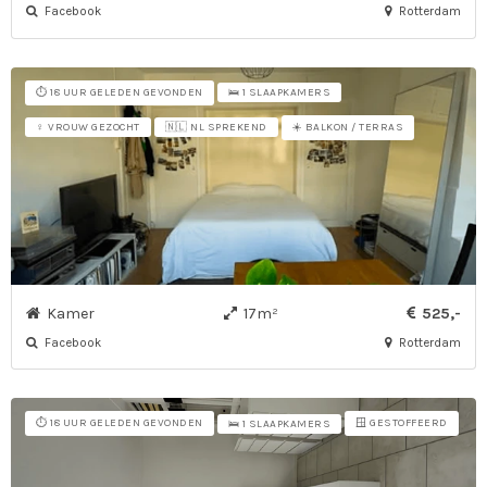
Facebook
Rotterdam
⏱️ 18 UUR GELEDEN GEVONDEN
🛌 1 SLAAPKAMERS
☀️ BALKON / TERRAS
♀ VROUW GEZOCHT
🇳🇱 NL SPREKEND
Kamer
17m²
525,-
Facebook
Rotterdam
⏱️ 18 UUR GELEDEN GEVONDEN
🪟 GESTOFFEERD
🛌 1 SLAAPKAMERS