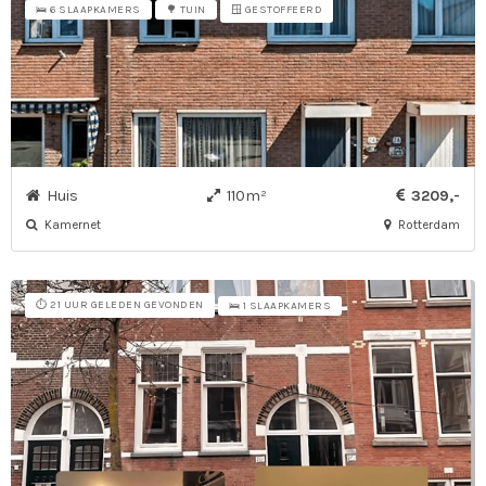
🪟 GESTOFFEERD
🛌 6 SLAAPKAMERS
🌳 TUIN
Huis
110m²
3209,-
Kamernet
Rotterdam
⏱️ 21 UUR GELEDEN GEVONDEN
🛌 1 SLAAPKAMERS