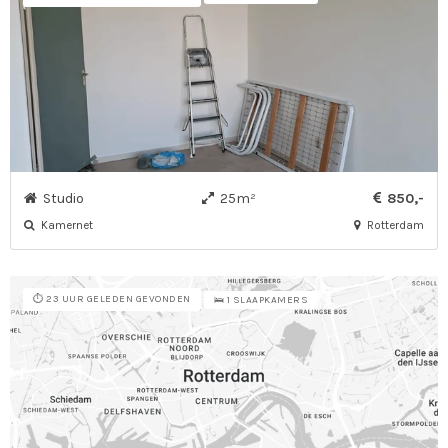
Studio
25m²
850,-
Kamernet
Rotterdam
⏱️ 23 UUR GELEDEN GEVONDEN
🛌 1 SLAAPKAMERS