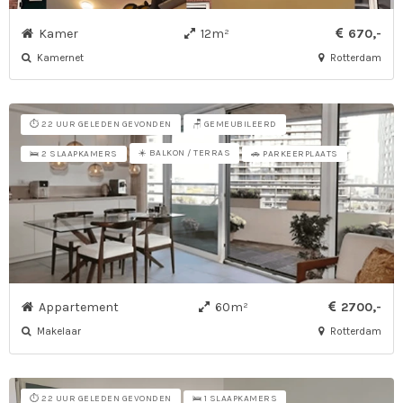
Kamer
12m²
670,-
Kamernet
Rotterdam
⏱️ 22 UUR GELEDEN GEVONDEN
🪑 GEMEUBILEERD
☀️ BALKON / TERRAS
🛌 2 SLAAPKAMERS
🚗 PARKEERPLAATS
Appartement
60m²
2700,-
Makelaar
Rotterdam
⏱️ 22 UUR GELEDEN GEVONDEN
🛌 1 SLAAPKAMERS