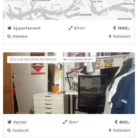
Appartement
67m²
1995,-
Makelaar
Rotterdam
⏱️ 4 UUR GELEDEN GEVONDEN
🛌 1 SLAAPKAMERS
Kamer
15m²
800,-
Facebook
Rotterdam