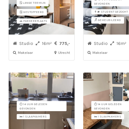
🗓️ LANGE TERMIJN
GEVONDEN
👨‍🎓 STUDENT GEZOCHT
🪟 GESTOFFEERD
🪑 GEMEUBILEERD
🚗 PARKEERPLAATS
Studio
16m²
775,-
Studio
16m²
Makelaar
Utrecht
Makelaar
⏱️ 14 UUR GELEDEN
⏱️ 14 UUR GELEDEN
GEVONDEN
GEVONDEN
🛌 1 SLAAPKAMERS
🛌 1 SLAAPKAMERS