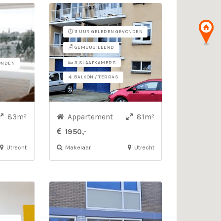
⏱️ 11 UUR GELEDEN GEVONDEN
🪑 GEMEUBILEERD
🛌 3 SLAAPKAMERS
VONDEN
☀️ BALKON / TERRAS
83m²
Appartement
81m²
1950,-
Utrecht
Makelaar
Utrecht