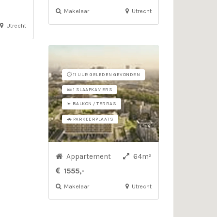
Makelaar
Utrecht
Utrecht
⏱️ 11 UUR GELEDEN GEVONDEN
🛌 1 SLAAPKAMERS
☀️ BALKON / TERRAS
🚗 PARKEERPLAATS
Appartement
64m²
1555,-
Makelaar
Utrecht