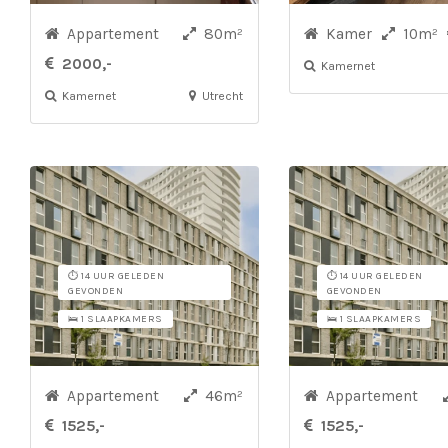
Appartement
80m²
Kamer
10m²
2000,-
Kamernet
Kamernet
Utrecht
⏱️ 14 UUR GELEDEN
⏱️ 14 UUR GELEDEN
GEVONDEN
GEVONDEN
🛌 1 SLAAPKAMERS
🛌 1 SLAAPKAMERS
Appartement
46m²
Appartement
1525,-
1525,-