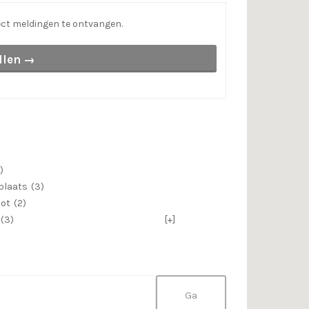
ct meldingen te ontvangen.
llen →
)
plaats
(3)
ot
(2)
(3)
[+]