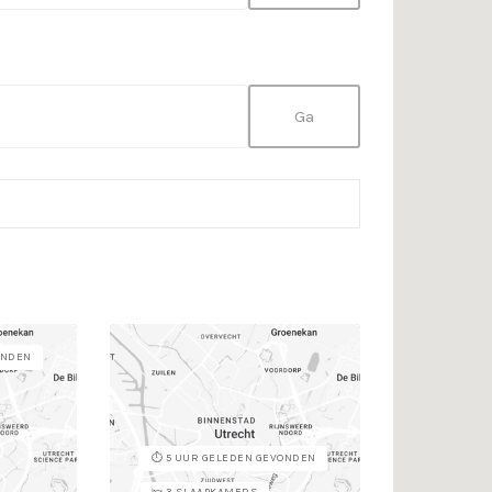
Sorteer
volgens:
ONDEN
⏱️ 5 UUR GELEDEN GEVONDEN