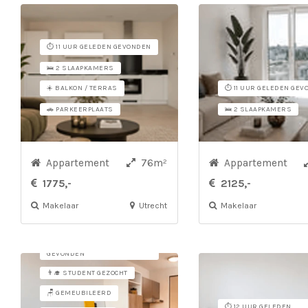
⏱️ 11 UUR GELEDEN GEVONDEN
🛌 2 SLAAPKAMERS
☀️ BALKON / TERRAS
⏱️ 11 UUR GELEDEN GE
🚗 PARKEERPLAATS
🛌 2 SLAAPKAMERS
Appartement
76m²
Appartement
1775,-
2125,-
Makelaar
Utrecht
Makelaar
⏱️ 12 UUR GELEDEN
GEVONDEN
👨‍🎓 STUDENT GEZOCHT
🪑 GEMEUBILEERD
⏱️ 12 UUR GELEDEN