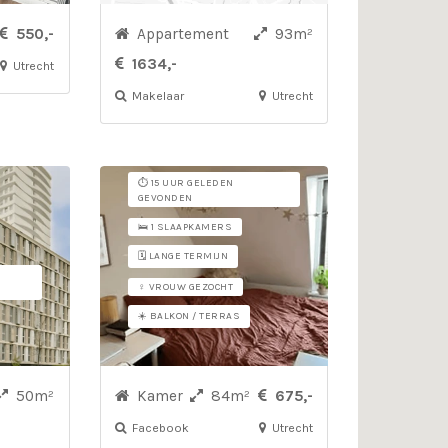
550,-
Appartement
93m²
1634,-
Utrecht
Makelaar
Utrecht
⏱️ 15 UUR GELEDEN
GEVONDEN
🛌 1 SLAAPKAMERS
🗓️ LANGE TERMIJN
♀ VROUW GEZOCHT
☀️ BALKON / TERRAS
50m²
Kamer
84m²
675,-
Facebook
Utrecht