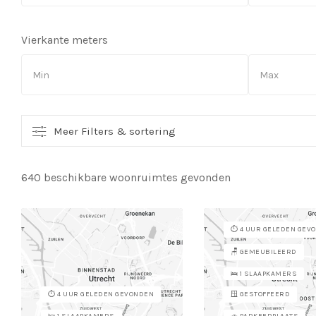
Vierkante meters
Meer Filters & sortering
640 beschikbare woonruimtes gevonden
⏱️ 4 UUR GELEDEN GEV
🪑 GEMEUBILEERD
🛌 1 SLAAPKAMERS
⏱️ 4 UUR GELEDEN GEVONDEN
🪟 GESTOFFEERD