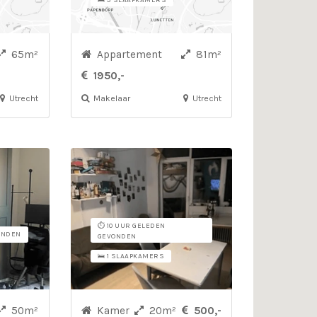
🛌 3 SLAAPKAMERS
65m²
Appartement
81m²
1950,-
Utrecht
Makelaar
Utrecht
⏱️ 10 UUR GELEDEN
ONDEN
GEVONDEN
🛌 1 SLAAPKAMERS
50m²
Kamer
20m²
500,-