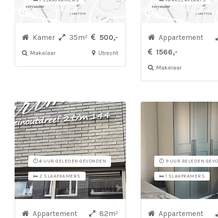
🛌 1 SLAAPKAMERS
🚗 PARKEERPLAATS
Kamer
35m²
500,-
Appartement
1566,-
Makelaar
Utrecht
Makelaar
⏱️ 6 UUR GELEDEN GEVONDEN
⏱️ 9 UUR GELEDEN GEV
🛌 2 SLAAPKAMERS
🛌 1 SLAAPKAMERS
Appartement
82m²
Appartement