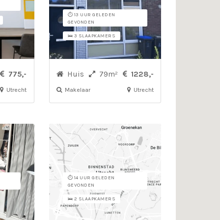
⏱️ 13 UUR GELEDEN
GEVONDEN
🛌 3 SLAAPKAMERS
775,-
Huis
79m²
1228,-
Utrecht
Makelaar
Utrecht
⏱️ 14 UUR GELEDEN
GEVONDEN
🛌 2 SLAAPKAMERS