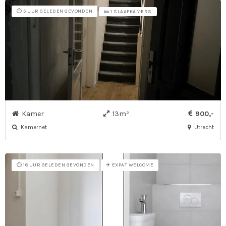
⏱️ 5 UUR GELEDEN GEVONDEN
🛌 1 SLAAPKAMERS
Kamer
13m²
900,-
Kamernet
Utrecht
⏱️ 18 UUR GELEDEN GEVONDEN
✈️ EXPAT WELCOME