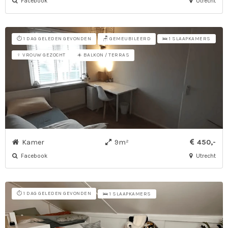
Facebook
Utrecht
⏱️ 1 DAG GELEDEN GEVONDEN
🪑 GEMEUBILEERD
🛌 1 SLAAPKAMERS
☀️ BALKON / TERRAS
♀ VROUW GEZOCHT
Kamer
9m²
450,-
Facebook
Utrecht
⏱️ 1 DAG GELEDEN GEVONDEN
🛌 1 SLAAPKAMERS