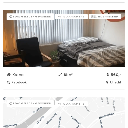
⏱️ 1 DAG GELEDEN GEVONDEN
🛌 1 SLAAPKAMERS
🇳🇱 NL SPREKEND
Kamer
16m²
560,-
Facebook
Utrecht
⏱️ 1 DAG GELEDEN GEVONDEN
🛌 1 SLAAPKAMERS