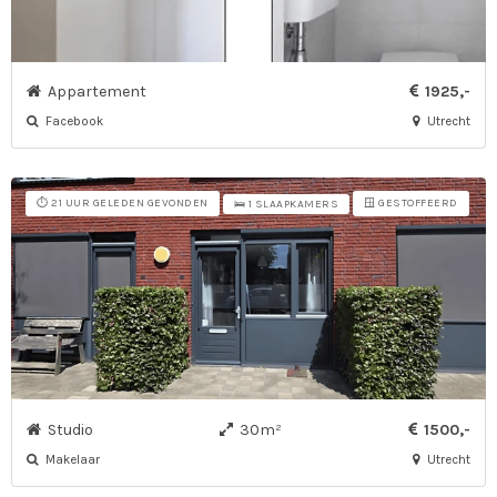
Appartement
1925,-
Facebook
Utrecht
⏱️ 21 UUR GELEDEN GEVONDEN
🪟 GESTOFFEERD
🛌 1 SLAAPKAMERS
Studio
30m²
1500,-
Makelaar
Utrecht