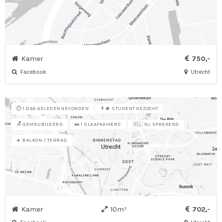
Kamer
750,-
Facebook
Utrecht
⏱️ 1 DAG GELEDEN GEVONDEN
👨‍🎓 STUDENT GEZOCHT
🪑 GEMEUBILEERD
🛌 1 SLAAPKAMERS
🇳🇱 NL SPREKEND
☀️ BALKON / TERRAS
Kamer
10m²
702,-