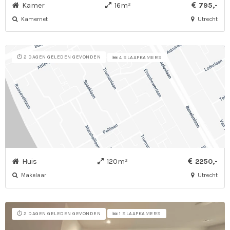
Kamer
16m²
795,-
Kamernet
Utrecht
⏱️ 2 DAGEN GELEDEN GEVONDEN
🛌 4 SLAAPKAMERS
Huis
120m²
2250,-
Makelaar
Utrecht
⏱️ 2 DAGEN GELEDEN GEVONDEN
🛌 1 SLAAPKAMERS