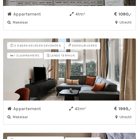
Appartement
41m²
1090,-
Makelaar
Utrecht
⏱️ 2 DAGEN GELEDEN GEVONDEN
🪑 GEMEUBILEERD
🗓️ LANGE TERMIJN
🛌 1 SLAAPKAMERS
Appartement
45m²
1995,-
Makelaar
Utrecht