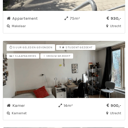
Appartement
75m²
930,-
Makelaar
Utrecht
⏱️ 5 UUR GELEDEN GEVONDEN
👨‍🎓 STUDENT GEZOCHT
🛌 1 SLAAPKAMERS
♀ VROUW GEZOCHT
Kamer
14m²
900,-
Kamernet
Utrecht