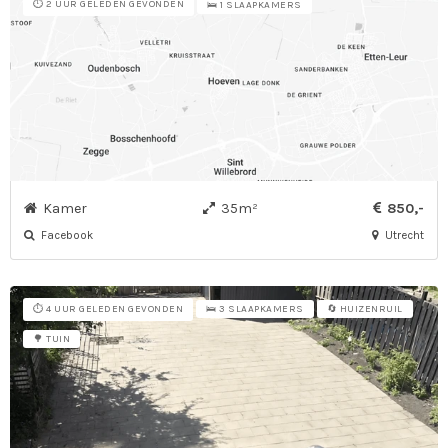
⏱️ 2 UUR GELEDEN GEVONDEN
🛌 1 SLAAPKAMERS
Kamer
35m²
850,-
Facebook
Utrecht
⏱️ 4 UUR GELEDEN GEVONDEN
🛌 3 SLAAPKAMERS
🔄 HUIZENRUIL
🌳 TUIN