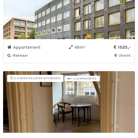
Appartement
49m²
1525,-
Makelaar
Utrecht
⏱️ 2 DAGEN GELEDEN GEVONDEN
🛌 1 SLAAPKAMERS