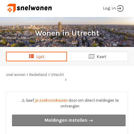
Log in
Wonen in Utrecht
Lijst
Kaart
snel wonen
>
Nederland
>
Utrecht
>
⚠️ Geef
je zoekvoorkeuren
door om direct meldingen te
ontvangen.
Meldingen instellen →