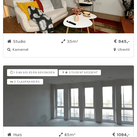
Studio
35m²
945,-
Kamernet
Utrecht
⏱️ 1 DAG GELEDEN GEVONDEN
👨‍🎓 STUDENT GEZOCHT
🛌 2 SLAAPKAMERS
Huis
65m²
1094,-