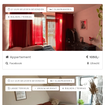
⏱️ 21 UUR GELEDEN GEVONDEN
🛌 1 SLAAPKAMERS
☀️ BALKON / TERRAS
Appartement
1050,-
Facebook
Utrecht
⏱️ 22 UUR GELEDEN GEVONDEN
🛌 1 SLAAPKAMERS
🗓️ LANGE TERMIJN
☀️ BALKON / TERRAS
♀ VROUW GEZOCHT