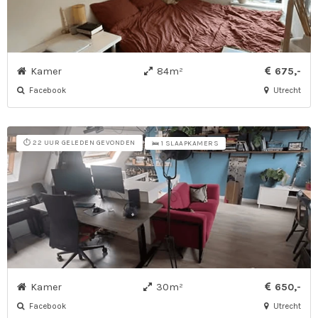
Kamer
84m²
675,-
Facebook
Utrecht
⏱️ 22 UUR GELEDEN GEVONDEN
🛌 1 SLAAPKAMERS
Kamer
30m²
650,-
Facebook
Utrecht