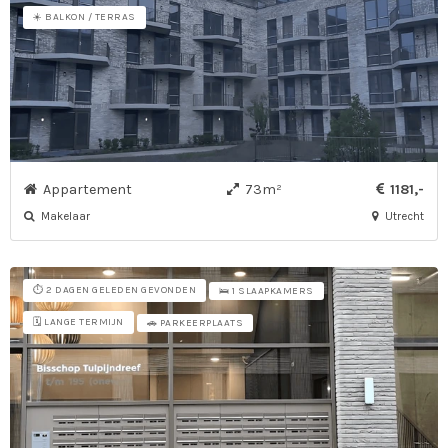
☀️ BALKON / TERRAS
Appartement
73m²
1181,-
Makelaar
Utrecht
⏱️ 2 DAGEN GELEDEN GEVONDEN
🛌 1 SLAAPKAMERS
🗓️ LANGE TERMIJN
🚗 PARKEERPLAATS