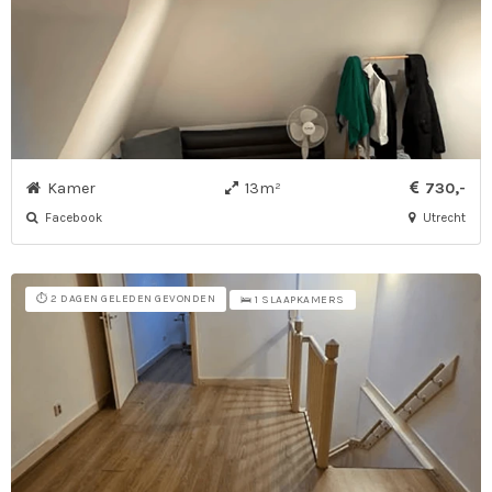
Kamer
13m²
730,-
Facebook
Utrecht
⏱️ 2 DAGEN GELEDEN GEVONDEN
🛌 1 SLAAPKAMERS