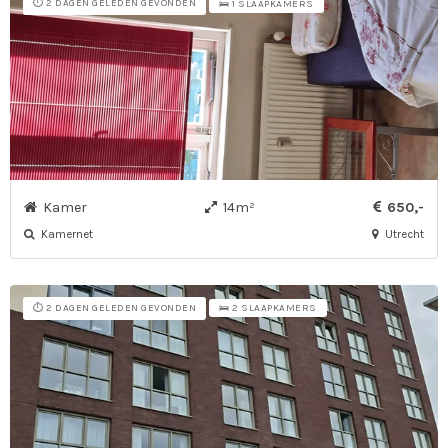
⏱️ 2 DAGEN GELEDEN GEVONDEN
🛌 1 SLAAPKAMERS
Kamer
14m²
650,-
Kamernet
Utrecht
⏱️ 2 DAGEN GELEDEN GEVONDEN
🛌 2 SLAAPKAMERS