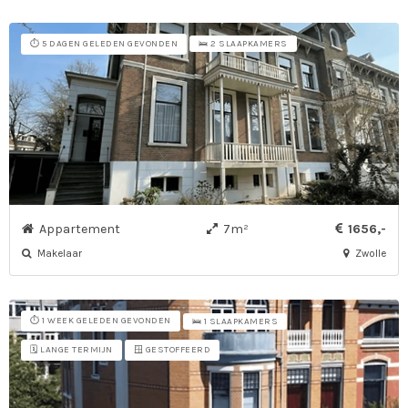
⏱️ 5 DAGEN GELEDEN GEVONDEN
🛌 2 SLAAPKAMERS
Appartement
7m²
1656,-
Makelaar
Zwolle
⏱️ 1 WEEK GELEDEN GEVONDEN
🛌 1 SLAAPKAMERS
🗓️ LANGE TERMIJN
🪟 GESTOFFEERD