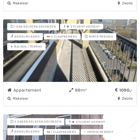
Makelaar
Zwolle
⏱️ 1 DAG GELEDEN GEVONDEN
👨‍🎓 STUDENT GEZOCHT
🪑 GEMEUBILEERD
⏱️ KORTE PERIODE
🛌 3 SLAAPKAMERS
☀️ BALKON / TERRAS
Appartement
88m²
1050,-
Makelaar
Zwolle
⏱️ 2 DAGEN GELEDEN GEVONDEN
👨‍🎓 STUDENT GEZOCHT
🪑 GEMEUBILEERD
🛌 1 SLAAPKAMERS
♀ VROUW GEZOCHT