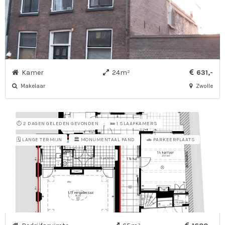
Kamer
24m²
631,-
Makelaar
Zwolle
⏱️ 2 DAGEN GELEDEN GEVONDEN
🛌 1 SLAAPKAMERS
🗓️ LANGE TERMIJN
🏛️ MONUMENTAAL PAND
🚗 PARKEERPLAATS