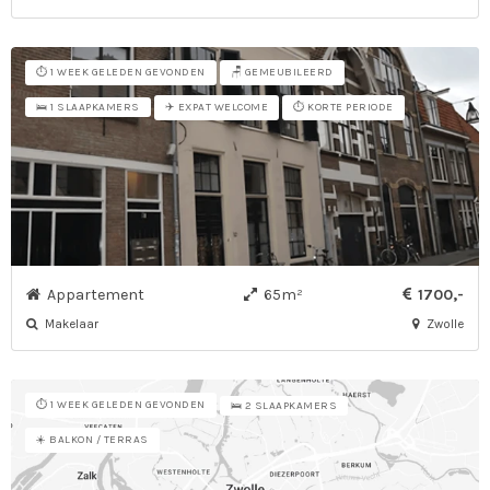
⏱️ 1 WEEK GELEDEN GEVONDEN
🪑 GEMEUBILEERD
✈️ EXPAT WELCOME
⏱️ KORTE PERIODE
🛌 1 SLAAPKAMERS
Appartement
65m²
1700,-
Makelaar
Zwolle
⏱️ 1 WEEK GELEDEN GEVONDEN
🛌 2 SLAAPKAMERS
☀️ BALKON / TERRAS