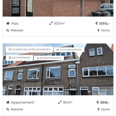
Huis
100m²
1250,-
Makelaar
Zwolle
⏱️ 5 DAGEN GELEDEN GEVONDEN
🛌 2 SLAAPKAMERS
🪟 GESTOFFEERD
🚗 PARKEERPLAATS
Appartement
40m²
898,-
Makelaar
Zwolle