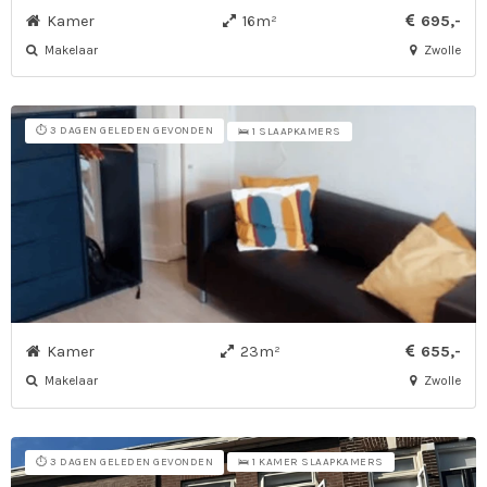
Kamer
16m²
695,-
Makelaar
Zwolle
⏱️ 3 DAGEN GELEDEN GEVONDEN
🛌 1 SLAAPKAMERS
Kamer
23m²
655,-
Makelaar
Zwolle
⏱️ 3 DAGEN GELEDEN GEVONDEN
🛌 1 KAMER SLAAPKAMERS