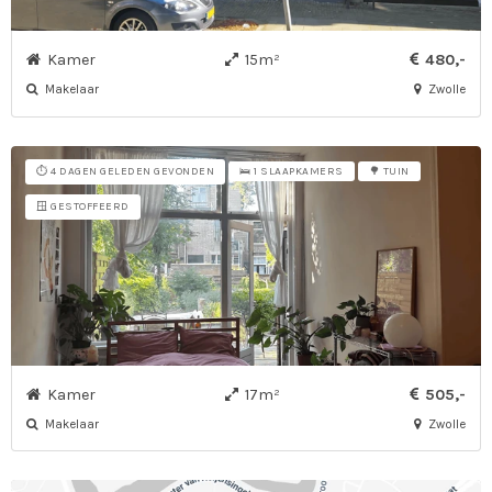
Kamer
15m²
480,-
Makelaar
Zwolle
⏱️ 4 DAGEN GELEDEN GEVONDEN
🛌 1 SLAAPKAMERS
🌳 TUIN
🪟 GESTOFFEERD
Kamer
17m²
505,-
Makelaar
Zwolle