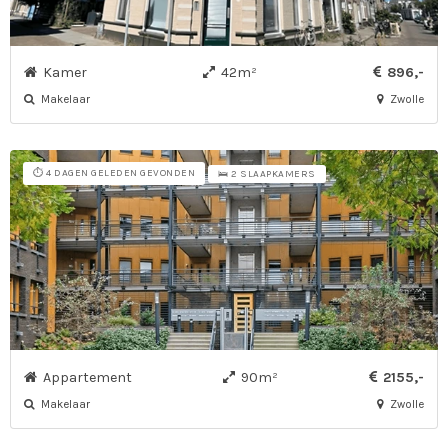
Kamer
42m²
896,-
Makelaar
Zwolle
⏱️ 4 DAGEN GELEDEN GEVONDEN
🛌 2 SLAAPKAMERS
Appartement
90m²
2155,-
Makelaar
Zwolle