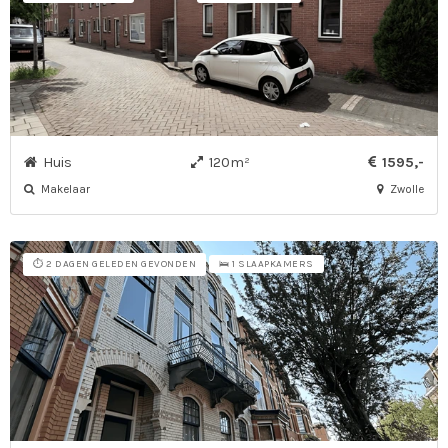
Huis
120m²
1595,-
Makelaar
Zwolle
⏱️ 2 DAGEN GELEDEN GEVONDEN
🛌 1 SLAAPKAMERS