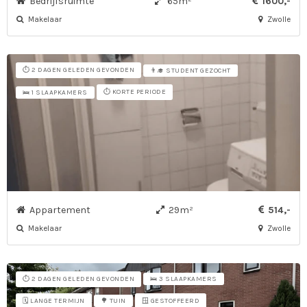
Bedrijfsruimte
65m²
1600,-
Makelaar
Zwolle
⏱️ 2 DAGEN GELEDEN GEVONDEN
👨‍🎓 STUDENT GEZOCHT
⏱️ KORTE PERIODE
🛌 1 SLAAPKAMERS
Appartement
29m²
514,-
Makelaar
Zwolle
⏱️ 2 DAGEN GELEDEN GEVONDEN
🛌 3 SLAAPKAMERS
🗓️ LANGE TERMIJN
🪟 GESTOFFEERD
🌳 TUIN