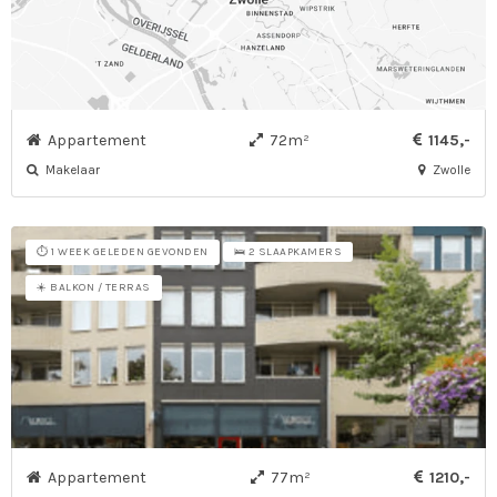
Appartement
72m²
1145,-
Makelaar
Zwolle
⏱️ 1 WEEK GELEDEN GEVONDEN
🛌 2 SLAAPKAMERS
☀️ BALKON / TERRAS
Appartement
77m²
1210,-