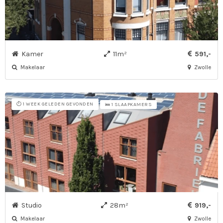
Kamer
11m²
591,-
Makelaar
Zwolle
⏱️ 1 WEEK GELEDEN GEVONDEN
🛌 1 SLAAPKAMERS
Studio
28m²
919,-
Makelaar
Zwolle