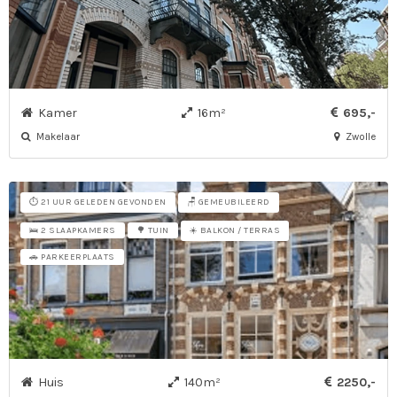
Kamer
16m²
695,-
Makelaar
Zwolle
⏱️ 21 UUR GELEDEN GEVONDEN
🪑 GEMEUBILEERD
☀️ BALKON / TERRAS
🛌 2 SLAAPKAMERS
🌳 TUIN
🚗 PARKEERPLAATS
Huis
140m²
2250,-