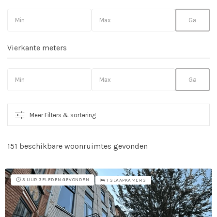
Vierkante meters
Meer Filters & sortering
151 beschikbare woonruimtes gevonden
So
vo
⏱️ 3 UUR GELEDEN GEVONDEN
🛌 1 SLAAPKAMERS