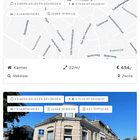
⏱️ 4 DAGEN GELEDEN GEVONDEN
👨‍🎓 STUDENT GEZOCHT
🗓️ LANGE TERMIJN
🛌 1 SLAAPKAMERS
Kamer
22m²
654,-
Makelaar
Zwolle
⏱️ 4 DAGEN GELEDEN GEVONDEN
👨‍🎓 STUDENT GEZOCHT
🗓️ LANGE TERMIJN
🪟 GESTOFFEERD
🛌 1 SLAAPKAMERS