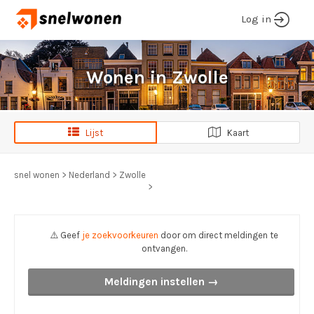
Log in
Wonen in Zwolle
Lijst
Kaart
snel wonen
>
Nederland
>
Zwolle
>
⚠️ Geef
je zoekvoorkeuren
door om direct meldingen te
ontvangen.
Meldingen instellen →