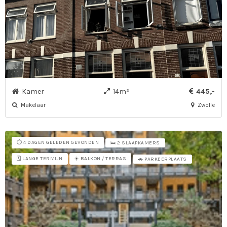
Kamer
14m²
445,-
Makelaar
Zwolle
⏱️ 4 DAGEN GELEDEN GEVONDEN
🛌 2 SLAAPKAMERS
🗓️ LANGE TERMIJN
☀️ BALKON / TERRAS
🚗 PARKEERPLAATS