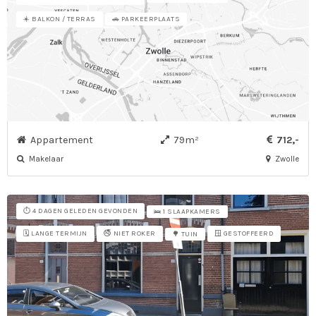
☀️ BALKON / TERRAS
🚗 PARKEERPLAATS
Appartement
79m²
712,-
Makelaar
Zwolle
⏱️ 4 DAGEN GELEDEN GEVONDEN
🛌 1 SLAAPKAMERS
🗓️ LANGE TERMIJN
🚭 NIET ROKER
🪟 GESTOFFEERD
🌳 TUIN